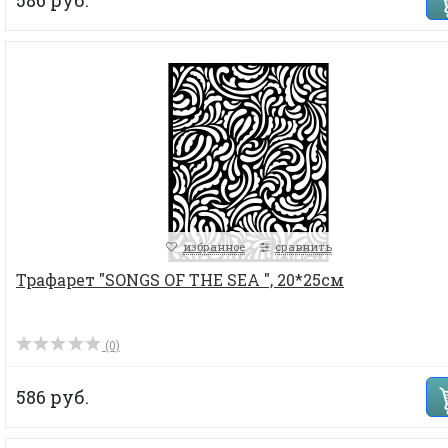
избранное
сравнить
Трафарет "SONGS OF THE SEA ", 20*25см
(0)
586 руб.