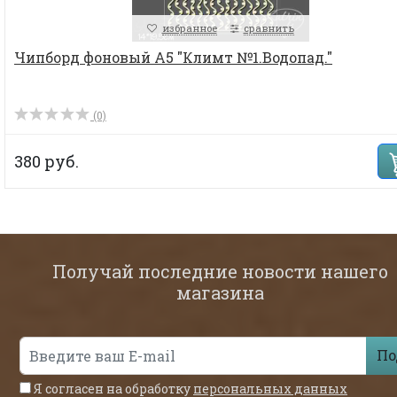
избранное
сравнить
Чипборд фоновый А5 "Климт №1.Водопад."
(0)
380 руб.
Получай последние новости нашего
магазина
По
Я согласен на обработку
персональных данных