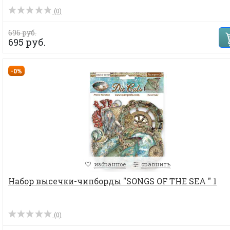
(0)
696 руб.
695 руб.
-0%
избранное
сравнить
Набор высечки-чипборды "SONGS OF THE SEA " 1
(0)