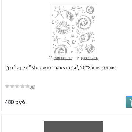
избранное
сравнить
Трафарет "Морские ракушки", 20*25см копия
(0)
480 руб.