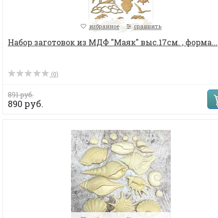
избранное
сравнить
Набор заготовок из МДФ "Маяк" выс.17см. , форма...
(0)
891 руб.
890 руб.