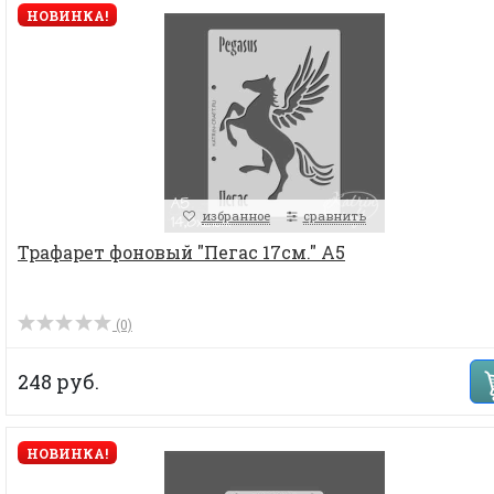
НОВИНКА!
избранное
сравнить
Трафарет фоновый "Пегас 17см." А5
(0)
248 руб.
НОВИНКА!