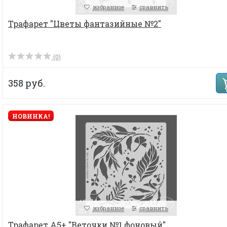
избранное
сравнить
Трафарет "Цветы фантазийные №2"
(0)
358 руб.
НОВИНКА!
избранное
сравнить
Трафарет А5+ "Веточки №1 фоновый"