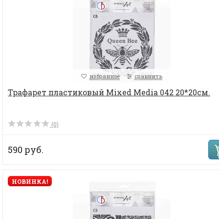
избранное
сравнить
Трафарет пластиковый Mixed Media 042 20*20см.
(0)
590 руб.
НОВИНКА!