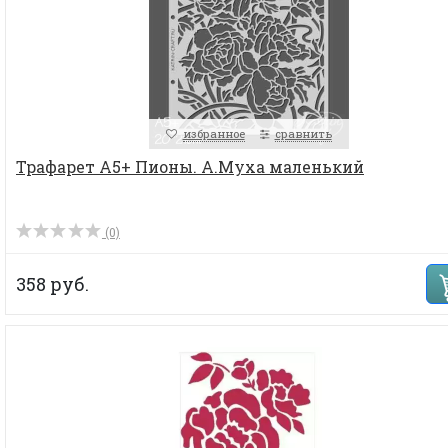
избранное
сравнить
Трафарет А5+ Пионы. А.Муха маленький
(0)
358 руб.