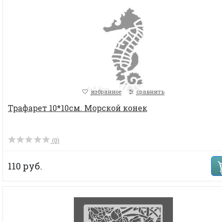
избранное
сравнить
Трафарет 10*10см. Морской конек
(0)
110 руб.