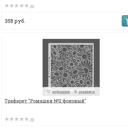
(0)
358 руб.
избранное
сравнить
Трафарет "Ромашки №2 фоновый"
(0)