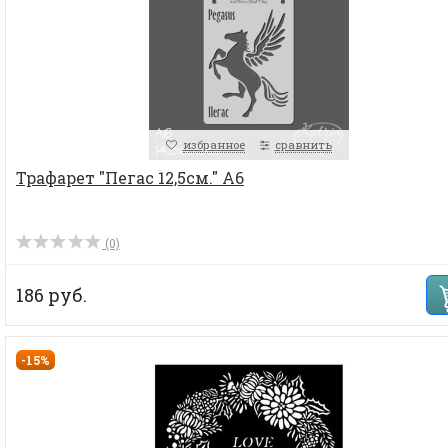
избранное
сравнить
Трафарет "Пегас 12,5см." А6
(0)
186 руб.
-15%