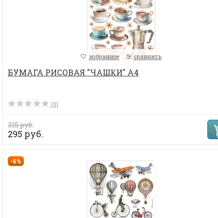
избранное
сравнить
БУМАГА РИСОВАЯ "ЧАШКИ" А4
(0)
315 руб.
295 руб.
-6%