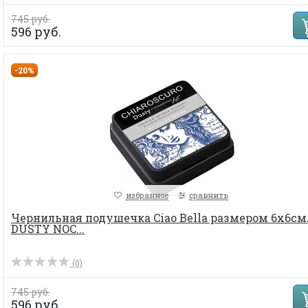
745 руб.
596 руб.
-20%
избранное
сравнить
Чернильная подушечка Ciao Bella размером 6х6см
DUSTY NOC...
(0)
745 руб.
596 руб.