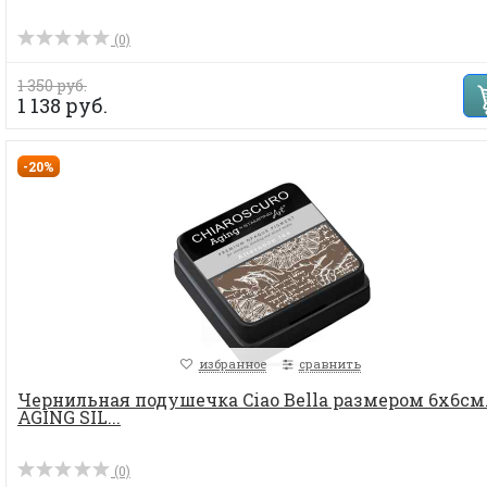
(0)
1 350 руб.
1 138 руб.
-20%
избранное
сравнить
Чернильная подушечка Ciao Bella размером 6х6см
AGING SIL...
(0)