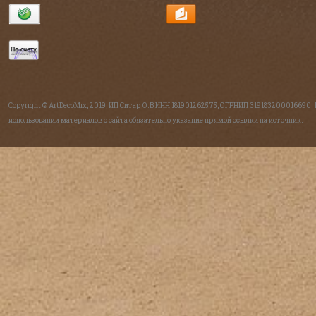
Copyright © ArtDecoMix, 2019, ИП Ситар О.В ИНН 181901262575, ОГРНИП 319183200016690.
использовании материалов с сайта обязательно указание прямой ссылки на источник.