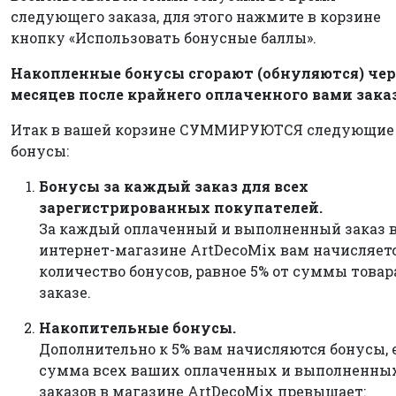
следующего заказа, для этого нажмите в корзине
кнопку «Использовать бонусные баллы».
Накопленные бонусы сгорают (обнуляются) чер
месяцев после крайнего оплаченного вами зака
Итак в вашей корзине СУММИРУЮТСЯ следующие
бонусы:
Бонусы за каждый заказ для всех
зарегистрированных покупателей.
За каждый оплаченный и выполненный заказ 
интернет-магазине ArtDecoMix вам начисляет
количество бонусов, равное 5% от суммы товар
заказе.
Накопительные бонусы.
Дополнительно к 5% вам начисляются бонусы, 
сумма всех ваших оплаченных и выполненны
заказов в магазине ArtDecoMix превышает: