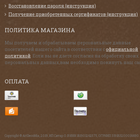
Восстановление пароля (инструкция)
Получение приобретенных сертификатов (инструкция)
ПОЛИТИКА МАГАЗИНА
Мы получаем и обрабатываем персональные данные
посетителей нашего сайта в соответствии с
официальной
политикой
. Если вы не даете согласия на обработку своих
персональных данных,вам необходимо покинуть наш са
ОПЛАТА
Copyright © ArtDecoMix, 2019, ИП Ситар О.В ИНН 181901262575, ОГРНИП 319183200016690