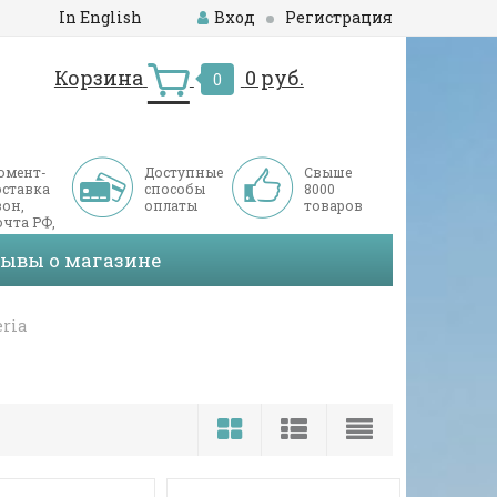
In English
Вход
Регистрация
Корзина
0 руб.
0
омент-
Доступные
Свыше
оставка
способы
8000
он,
оплаты
товаров
чта РФ,
ДЭК
зывы о магазине
ria