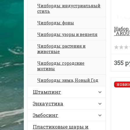
Чипборды: индустриальный
стиль
Чипборды: фоны
Набор
"AROU
Чипборды: узоры и вензеля
Чипборды: растения и
животные
355 р
Чипборды: городские
мотивы
Чипборды: зима, Новый Год
НОВИН
Штампинг
Энкаустика
Эмбосинг
Пластиковые шары и