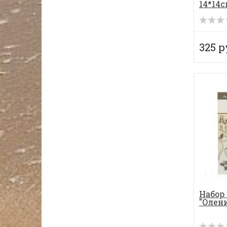
14*14с
325 р
Набор
"Олени