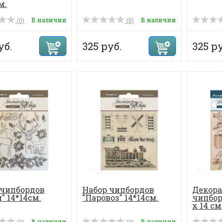
м.
В наличии
В наличии
(0)
(0)
уб.
325 руб.
325 ру
 чипбордов
Набор чипбордов
Декор
" 14*14см.
"Паровоз" 14*14см.
чипборд
х 14 см
В наличии
В наличии