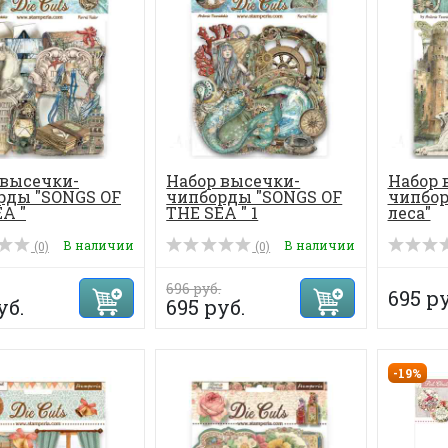
 высечки-
Набор высечки-
Набор 
рды "SONGS OF
чипборды "SONGS OF
чипбор
A "
THE SEA " 1
леса"
В наличии
В наличии
(0)
(0)
696 руб.
695 ру
уб.
695 руб.
-19%