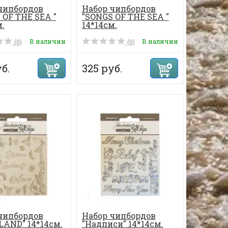
чипбордов
Набор чипбордов
 OF THE SEA "
"SONGS OF THE SEA "
.
14*14см.
В наличии
В наличии
(0)
(0)
б.
325 руб.
чипбордов
Набор чипбордов
AND" 14*14см.
"Надписи" 14*14см.