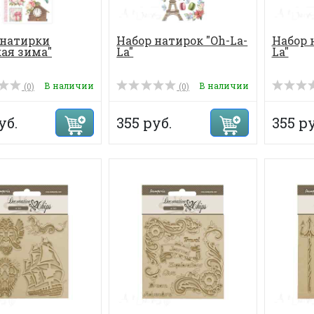
 натирки
Набор натирок "Oh-La-
Набор 
кая зима"
La"
La"
В наличии
В наличии
(0)
(0)
уб.
355 руб.
355 ру