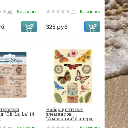
В наличии
В наличии
(0)
(0)
б.
325 руб.
ативный
Набор цветных
 "Oh-La-La" 14
элементов
.
"Амазония" фанера,
15ш...
В наличии
В наличии