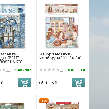
высечки-
Набор высечки-
ды "BLUE
чипборды "Oh-La-La"
OSELAND"...
В наличии
В наличии
(0)
(0)
б.
695 руб.
-19%