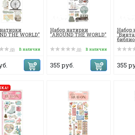
 натирки
Набор натирки
Набор 
ND THE WORLD"
"AROUND THE WORLD"
"Винт
библио
В наличии
В наличии
(0)
(0)
уб.
355 руб.
355 ру
КА!