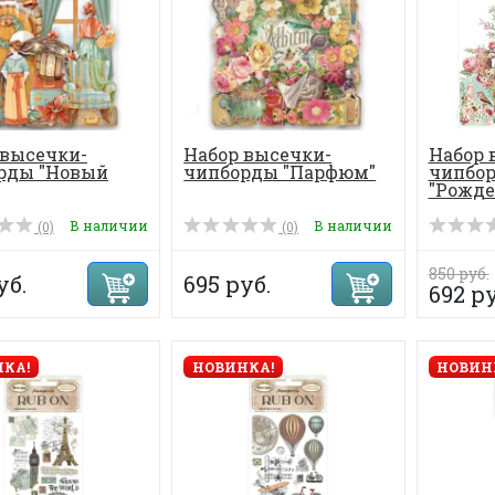
 высечки-
Набор высечки-
Набор 
рды "Новый
чипборды "Парфюм"
чипбо
"Рожде
В наличии
В наличии
(0)
(0)
850 руб.
уб.
695 руб.
692 ру
КА!
НОВИНКА!
НОВИН