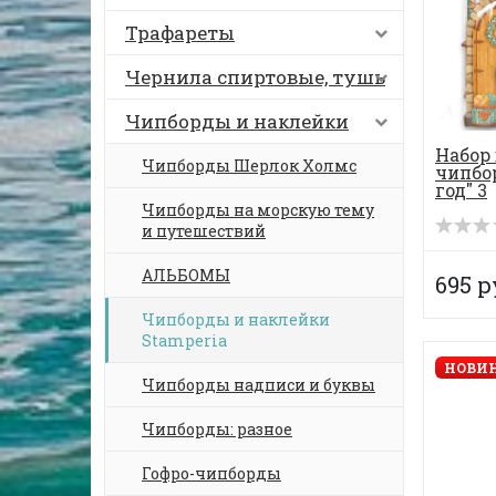
Трафареты
Чернила спиртовые, тушь
Чипборды и наклейки
Набор
Чипборды Шерлок Холмс
чипбо
год" 3
Чипборды на морскую тему
и путешествий
АЛЬБОМЫ
695 р
Чипборды и наклейки
Stamperia
НОВИН
Чипборды надписи и буквы
Чипборды: разное
Гофро-чипборды