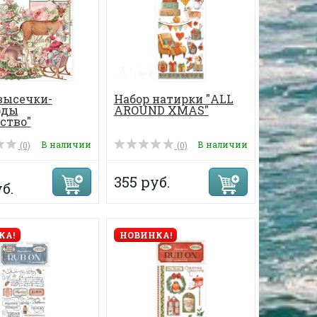
высечки-
Набор натирки "ALL
рды
AROUND XMAS"
ство"
В наличии
В наличии
(0)
(0)
355 руб.
б.
КА!
НОВИНКА!