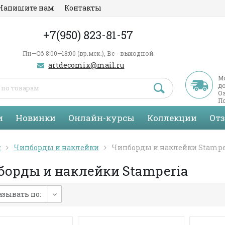
Напишите нам
Контакты
+7(950) 823-81-57
Пн—Сб 8:00—18:00 (вр.мск.), Вс - выходной
artdecomix@mail.ru
М
д
Оз
По
С
и
Новинки
Онлайн-курсы
Коллекции
От
я
Чипборды и наклейки
Чипборды и наклейки Stampe
борды и наклейки Stamperia
зывать по: