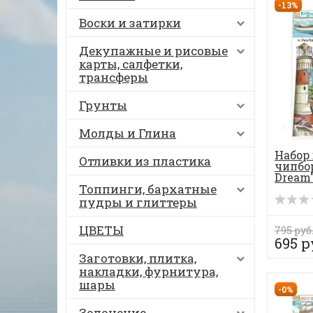
-13%
Воски и затирки
Декупажные и рисовые
карты, салфетки,
трансферы
Грунты
Молды и Глина
Набор
Отливки из пластика
чипбо
Dream
Топпинги, бархатные
пудры и глиттеры
ЦВЕТЫ
795 руб
695 р
Заготовки, плитка,
накладки, фурнитура,
шары
-0%
Золочение