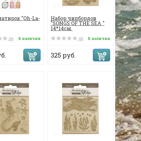
натирок "Oh-La-
Набор чипбордов
"SONGS OF THE SEA "
14*14см.
В наличии
В наличии
(0)
(0)
б.
325 руб.