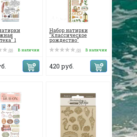
натирки
Набор натирки
ажная
"Классическое
тека" 1
рождество"
В наличии
В наличии
(0)
(0)
б.
420 руб.