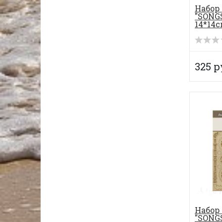
Набор
"SONGS
14*14с
325 р
Набор
"SONGS