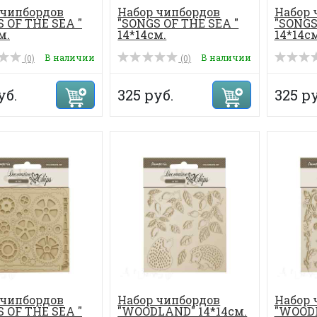
 чипбордов
Набор чипбордов
Набор 
 OF THE SEA "
"SONGS OF THE SEA "
"SONGS
м.
14*14см.
14*14см
В наличии
В наличии
(0)
(0)
уб.
325 руб.
325 ру
 чипбордов
Набор чипбордов
Набор 
 OF THE SEA "
"WOODLAND" 14*14см.
"WOODL