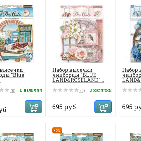
 высечки-
Набор высечки-
Набор 
рды "Blue
чипборды "BLUE
чипбор
"
LAND&ROSELAND"...
LAND&R
В наличии
В наличии
(0)
(0)
.
695 руб.
695 ру
уб.
-0%