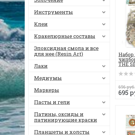
Инструменты
Клеи
Кракелюрные составы
Эпоксидная смола и все
для нее (Resin Art)
Набор
чипбо
THE SE
Лаки
Медиумы
696 руб.
Маркеры
695 р
Пасты и гели
Патины, оксиды и
патинирующие краски
Планшеты и холсты