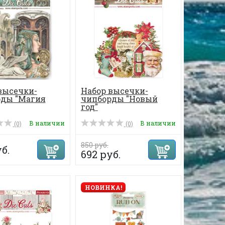
высечки-
Набор высечки-
ды "Магия
чипборды "Новый
год"
В наличии
В наличии
(0)
(0)
850 руб.
б.
692 руб.
НОВИНКА!