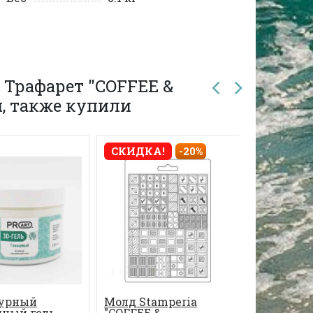
 Трафарет "COFFEE &
я, также купили
СКИДКА!
-20%
урный
Молд Stamperia
Трафарет
ный гель,
"COFFEE &
WORLD", 