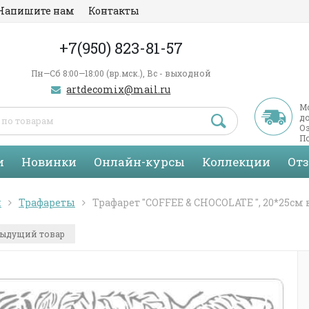
Напишите нам
Контакты
+7(950) 823-81-57
Пн—Сб 8:00—18:00 (вр.мск.), Вс - выходной
artdecomix@mail.ru
М
д
Оз
По
С
и
Новинки
Онлайн-курсы
Коллекции
От
я
Трафареты
Трафарет "COFFEE & CHOCOLATE ", 20*25см
ыдущий товар