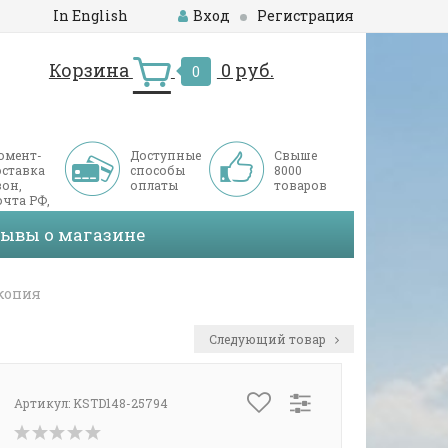
In English
Вход
Регистрация
Корзина
0 руб.
0
омент-
Доступные
Свыше
оставка
способы
8000
он,
оплаты
товаров
чта РФ,
ДЭК
зывы о магазине
 копия
Следующий товар
Артикул:
KSTD148-25794