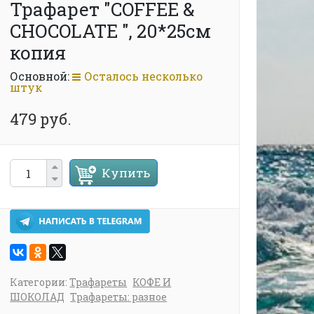
Трафарет "COFFEE &
CHOCOLATE ", 20*25см
копия
Основной:
Осталось несколько
штук
479 руб.
Купить
Категории:
Трафареты
КОФЕ И
ШОКОЛАД
Трафареты: разное