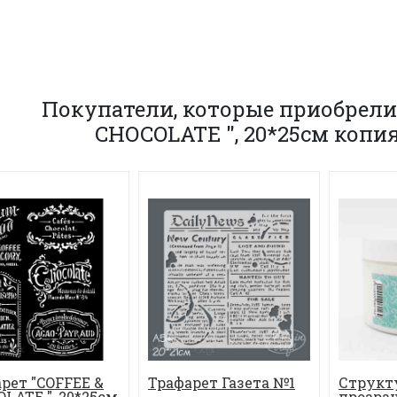
Покупатели, которые приобрели
CHOCOLATE ", 20*25см копи
рет "COFFEE &
Трафарет Газета №1
Структ
LATE ", 20*25см
прозрач