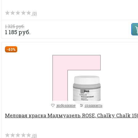
(0)
1 325 руб.
1 185 руб.
-40%
избранное
сравнить
Меловая краска Мадмуазель ROSE, Chalky Chalk 15
(0)