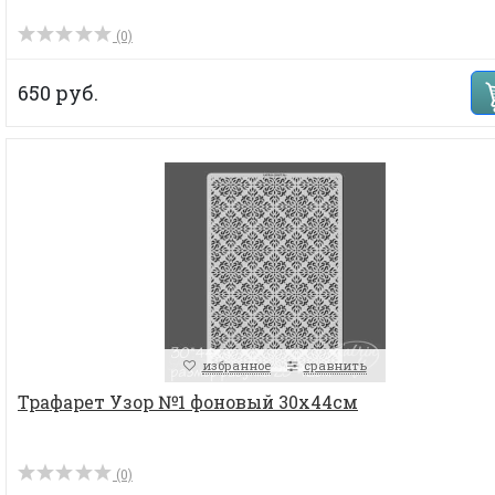
(0)
650 руб.
избранное
сравнить
Трафарет Узор №1 фоновый 30х44см
(0)