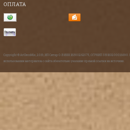
ОПЛАТА
Copyright © ArtDecoMix, 2019, ИП Ситар О.В ИНН 181901262575, ОГРНИП 319183200016690.
использовании материалов с сайта обязательно указание прямой ссылки на источник.