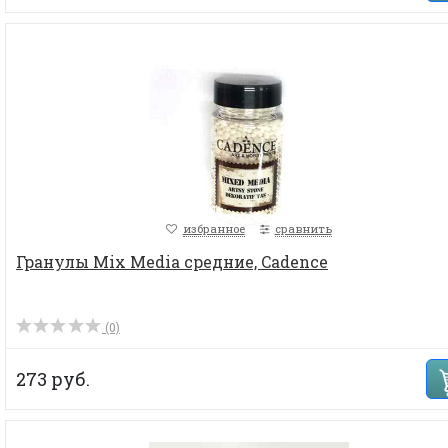
избранное
сравнить
Гранулы Mix Media средние, Cadence
(0)
273 руб.