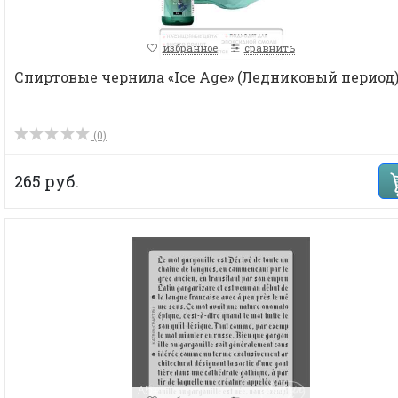
избранное
сравнить
Спиртовые чернила «Ice Age» (Ледниковый период
(0)
265 руб.