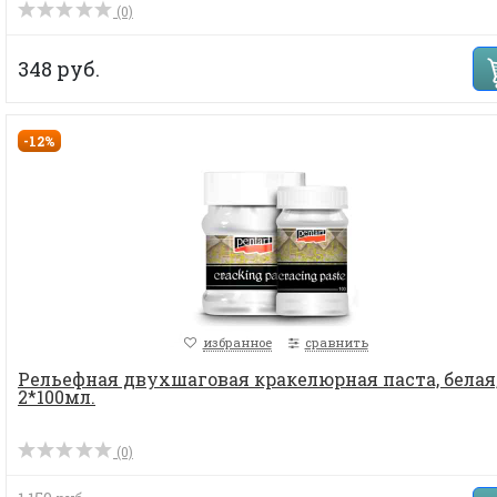
(0)
348 руб.
-12%
избранное
сравнить
Рельефная двухшаговая кракелюрная паста, белая
2*100мл.
(0)