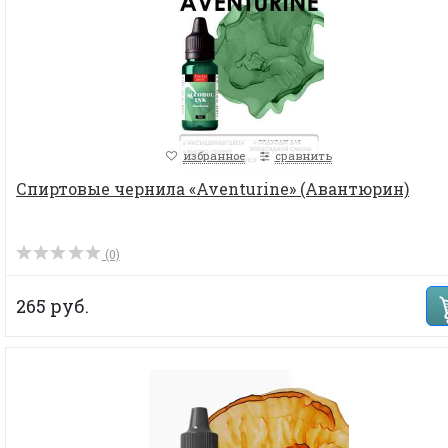
избранное
сравнить
Спиртовые чернила «Aventurine» (Авантюрин)
(0)
265 руб.