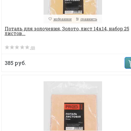
избранное
сравнить
Поталь для золочения, Золото, лист 14х14, набор 25
листов...
(0)
385 руб.