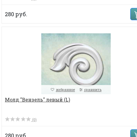
280 руб.
избранное
сравнить
Молд "Вензель" левый (L)
(0)
280 руб.