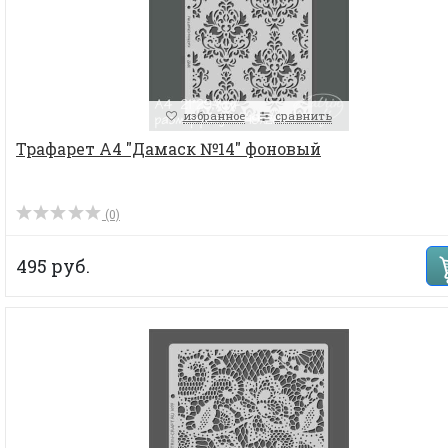
избранное
сравнить
Трафарет А4 "Дамаск №14" фоновый
(0)
495 руб.