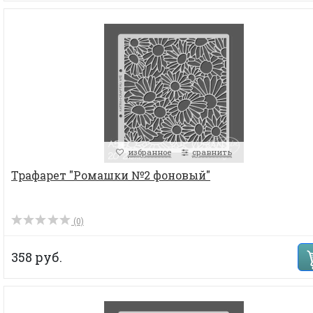
избранное
сравнить
Трафарет "Ромашки №2 фоновый"
(0)
358 руб.