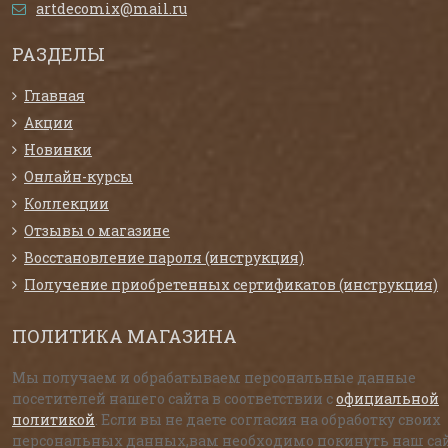
artdecomix@mail.ru
РАЗДЕЛЫ
Главная
Акции
Новинки
Онлайн-курсы
Коллекции
Отзывы о магазине
Восстановление пароля (инструкция)
Получение приобретенных сертификатов (инструкция)
ПОЛИТИКА МАГАЗИНА
Мы получаем и обрабатываем персональные данные
посетителей нашего сайта в соответствии с
официальной
политикой
. Если вы не даете согласия на обработку своих
персональных данных,вам необходимо покинуть наш сай