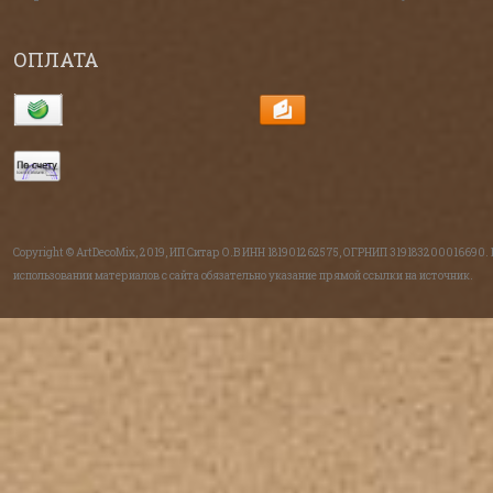
ОПЛАТА
Copyright © ArtDecoMix, 2019, ИП Ситар О.В ИНН 181901262575, ОГРНИП 319183200016690.
использовании материалов с сайта обязательно указание прямой ссылки на источник.