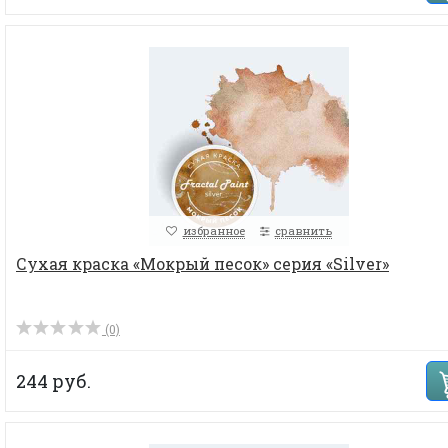
избранное
сравнить
Сухая краска «Мокрый песок» серия «Silver»
(0)
244 руб.