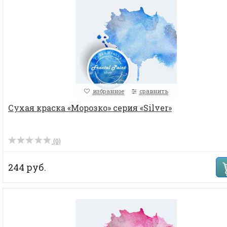
избранное
сравнить
Сухая краска «Морозко» серия «Silver»
(0)
244 руб.