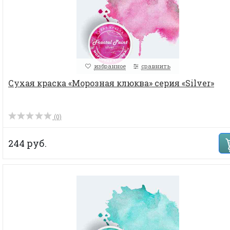
избранное
сравнить
Сухая краска «Морозная клюква» серия «Silver»
(0)
244 руб.