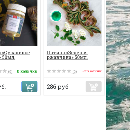
 «Сусальное
Патина «Зеленая
» 50мл.
ржавчина» 50мл.
В наличии
(0)
(0)
Нет в наличии
б.
286 руб.