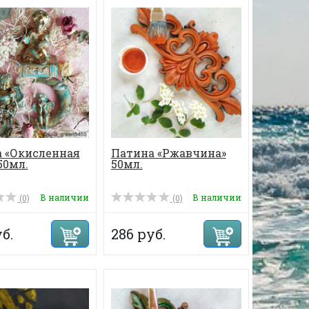
 «Окисленная
Патина «Ржавчина»
50мл.
50мл.
В наличии
В наличии
(0)
(0)
б.
286 руб.