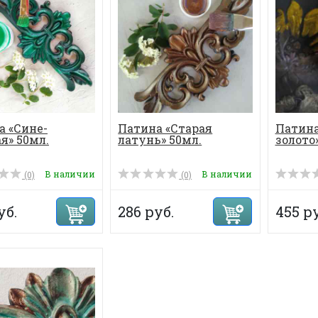
а «Сине-
Патина «Старая
Патина
я» 50мл.
латунь» 50мл.
золото
В наличии
В наличии
(0)
(0)
уб.
286 руб.
455 ру