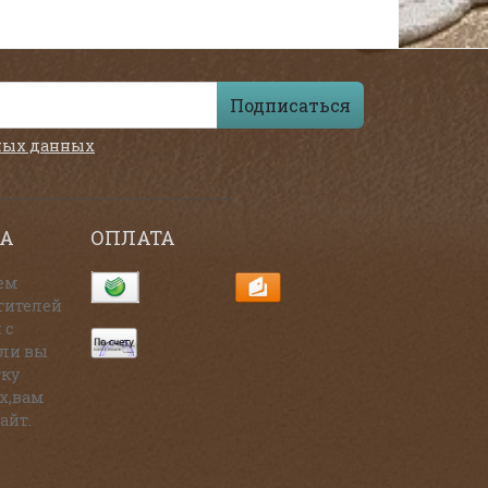
Подписаться
ных данных
А
ОПЛАТА
ем
тителей
 с
сли вы
тку
х,вам
айт.