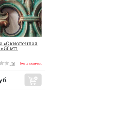
а «Окисленная
» 50мл.
(0)
Нет в наличии
уб.