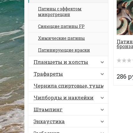
Патины с зффектом
микротрещин
Сияющие патины FP
Химические патины
Патин
бронза
Патинирующие краски
Планшеты и холсты
Трафареты
286 р
Чернила спиртовые, тушь
Чипборды и наклейки
Штампинг
Энкаустика