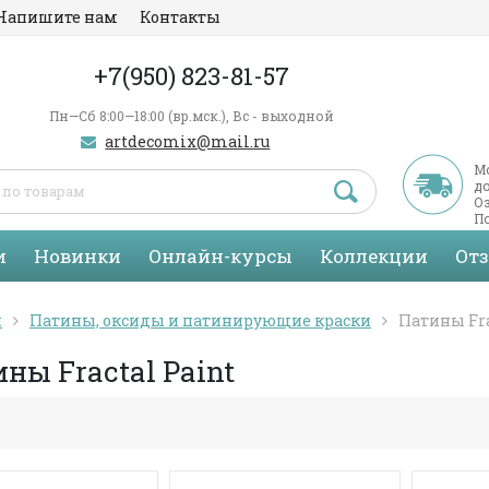
Напишите нам
Контакты
+7(950) 823-81-57
Пн—Сб 8:00—18:00 (вр.мск.), Вс - выходной
artdecomix@mail.ru
М
д
Оз
По
С
и
Новинки
Онлайн-курсы
Коллекции
От
я
Патины, оксиды и патинирующие краски
Патины Fra
ны Fractal Paint