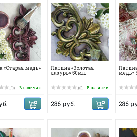
а «Старая медь»
Патина «Золотая
Патина
лазурь» 50мл.
медь» 
В наличии
В наличии
(0)
(0)
уб.
286 руб.
286 ру