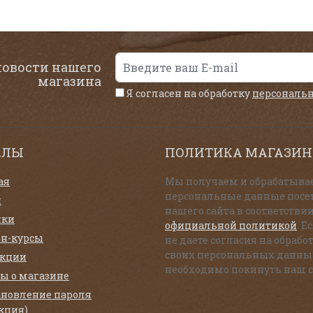
новости нашего
магазина
Я согласен на обработку
персональ
ЕЛЫ
ПОЛИТИКА МАГАЗИН
ая
Мы получаем и обрабатыва
персональные данные посе
и
нашего сайта в соответствии
нки
официальной политикой
. Е
н-курсы
не даете согласия на обрабо
своих персональных данны
екции
необходимо покинуть наш с
ы о магазине
ановление пароля
кция)