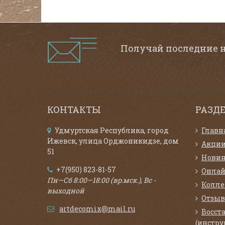
Получай последние 
КОНТАКТЫ
РАЗД
Удмуртская Республика, город
Главн
Ижевск, улица Орджоникидзе, дом
Акци
51
Нови
+7(950) 823-81-57
Онлай
Пн—Сб 8:00—18:00 (вр.мск.), Вс -
Колл
выходной
Отзыв
artdecomix@mail.ru
Восст
(инстру