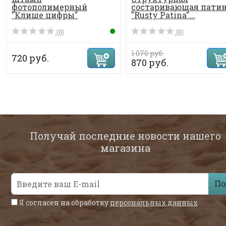
фотополимерный
состаривающая пати
"Клише цифры"
"Rusty Patina"...
10*8,5см.
(0)
(0)
1 070 руб.
720 руб.
870 руб.
Получай последние новости нашего
магазина
По
Я согласен на обработку
персональных данных