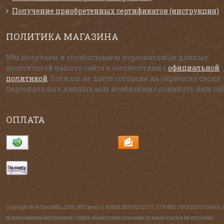
Получение приобретенных сертификатов (инструкция)
ПОЛИТИКА МАГАЗИНА
Мы получаем и обрабатываем персональные данные
посетителей нашего сайта в соответствии с
официальной
политикой
. Если вы не даете согласия на обработку своих
персональных данных,вам необходимо покинуть наш сай
ОПЛАТА
Copyright © ArtDecoMix, 2019, ИП Ситар О.В ИНН 181901262575, ОГРНИП 319183200016690.
использовании материалов с сайта обязательно указание прямой ссылки на источник.