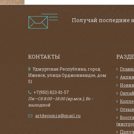
Получай последние 
КОНТАКТЫ
РАЗД
Удмуртская Республика, город
Главн
Ижевск, улица Орджоникидзе, дом
Акци
51
Нови
+7(950) 823-81-57
Онлай
Пн—Сб 8:00—18:00 (вр.мск.), Вс -
Колл
выходной
Отзыв
artdecomix@mail.ru
Восст
(инстру
Получ