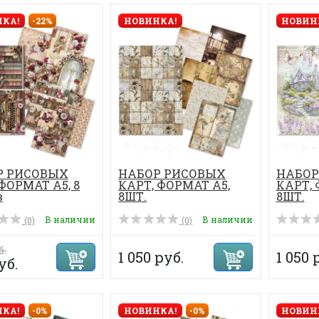
КА!
-22%
НОВИНКА!
НОВИН
Р РИСОВЫХ
НАБОР РИСОВЫХ
НАБОР
ФОРМАТ А5, 8
КАРТ, ФОРМАТ А5,
КАРТ, 
в
8ШТ.
8ШТ.
В наличии
В наличии
(0)
(0)
б.
1 050 руб.
1 050 
уб.
КА!
-0%
НОВИНКА!
-0%
НОВИН