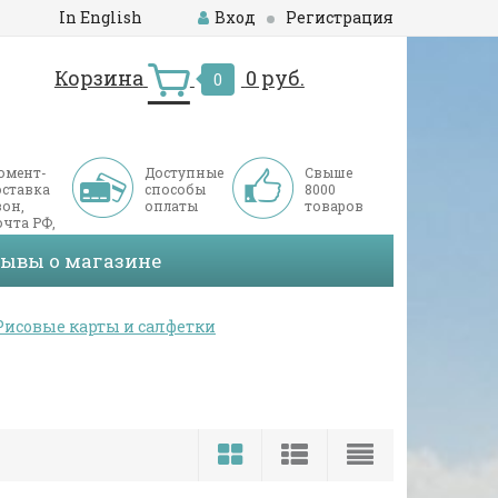
In English
Вход
Регистрация
Корзина
0 руб.
0
омент-
Доступные
Свыше
оставка
способы
8000
он,
оплаты
товаров
чта РФ,
ДЭК
зывы о магазине
Рисовые карты и салфетки