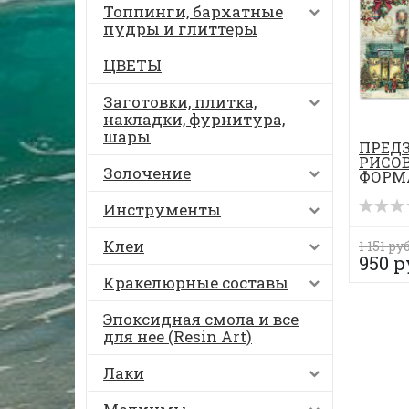
Топпинги, бархатные
пудры и глиттеры
ЦВЕТЫ
Заготовки, плитка,
накладки, фурнитура,
шары
ПРЕД
РИСОВ
Золочение
ФОРМА
Инструменты
Клеи
1 151 руб
950 р
Кракелюрные составы
Эпоксидная смола и все
для нее (Resin Art)
Лаки