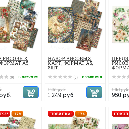
Р РИСОВЫХ
НАБОР РИСОВЫХ
ПРЕДЗ
 ФОРМАТ А5,
КАРТ, ФОРМАТ А5,
РИСОВ
8ШТ.
ФОРМАТ
В наличии
В наличии
(0)
(0)
б.
1 251 руб.
1 151 руб.
 руб.
1 249 руб.
950 ру
КА!
-17%
НОВИНКА!
-17%
НОВИН