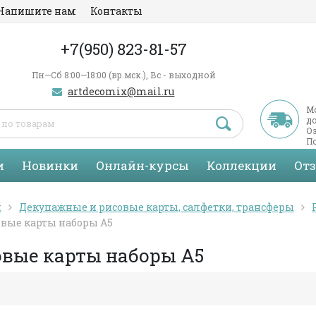
Напишите нам
Контакты
+7(950) 823-81-57
Пн—Сб 8:00—18:00 (вр.мск.), Вс - выходной
artdecomix@mail.ru
М
д
Оз
По
С
и
Новинки
Онлайн-курсы
Коллекции
От
я
Декупажные и рисовые карты, салфетки, трансферы
вые карты наборы А5
овые карты наборы А5