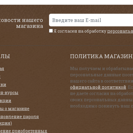
новости нашего
магазина
Я согласен на обработку
персональ
ЕЛЫ
ПОЛИТИКА МАГАЗИН
ая
Мы получаем и обрабатыва
персональные данные посе
и
нашего сайта в соответствии
нки
официальной политикой
. Е
н-курсы
не даете согласия на обрабо
своих персональных данны
екции
необходимо покинуть наш с
ы о магазине
ановление пароля
кция)
ение приобретенных