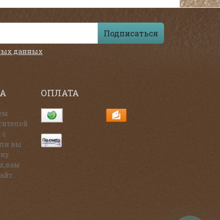
Подписаться
ных данных
А
ОПЛАТА
ем
тителей
 с
сли вы
тку
х,вам
айт.