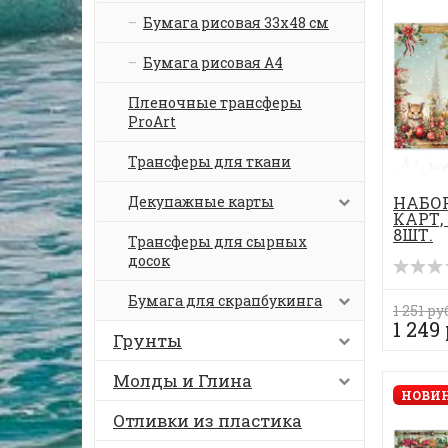
Бумага рисовая 33х48 см
Бумага рисовая А4
Пленочные трансферы
ProArt
Трансферы для ткани
Декупажные карты
НАБО
КАРТ,
8ШТ.
Трансферы для сырных
досок
Бумага для скрапбукинга
1 251 ру
1 249
Грунты
Молды и Глина
НОВИН
Отливки из пластика