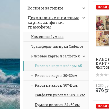
Воски и затирки
НОВИН
Декупажные и рисовые
карты, салфетки,
трансферы
Каменная бумага
Трансферы-натирки Cadence
Рисовые карты и салфетки
НАБО
КАРТ 
Рисовые карты наборы А5
листо
Рисовые карты 30*30см.
Рисовые карты 30*41см.
1 250 ру
976 р
Салфетки рисовые 50х50 см
Бумага рисовая 24х60 см
НОВИН