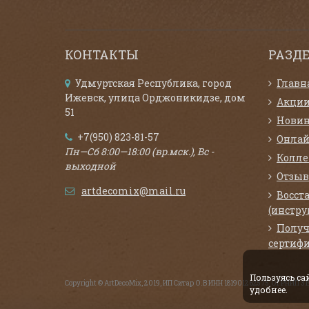
КОНТАКТЫ
РАЗД
Удмуртская Республика, город
Главн
Ижевск, улица Орджоникидзе, дом
Акци
51
Нови
+7(950) 823-81-57
Онлай
Пн—Сб 8:00—18:00 (вр.мск.), Вс -
Колл
выходной
Отзыв
artdecomix@mail.ru
Восст
(инстру
Получ
сертифи
Пользуясь с
Copyright © ArtDecoMix, 2019, ИП Ситар О.В ИНН 181901262575, ОГРНИП 
удобнее.