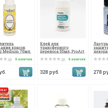
литель
Клей для
Лазурь
ания красок
трансферного
защитн
ng Medium 70мл.
переноса 55мл, ProArt
декора
TOPLA
В наличии
В наличии
(0)
(0)
уб.
328 руб.
278 ру
КА!