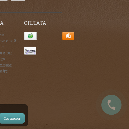
А
ОПЛАТА
ем
тителей
 с
сли вы
тку
х,вам
айт.
Согласен
и на источник.