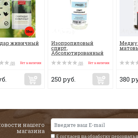
дар живичный
Изопропиловый
Медиу
спирт,
матовы
Абсолютированный
ГОСТ 9805-84
(0)
(0)
Нет в наличии
Нет в наличии
уб.
250 руб.
380 ру
новости нашего
магазина
Я согласен на обработку
персональ