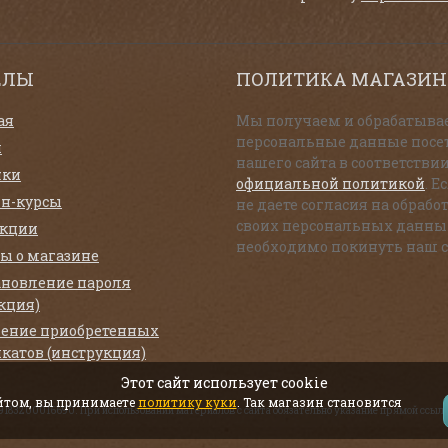
ЕЛЫ
ПОЛИТИКА МАГАЗИН
ая
Мы получаем и обрабатыва
персональные данные посе
и
нашего сайта в соответствии
нки
официальной политикой
. Е
н-курсы
не даете согласия на обрабо
своих персональных данны
екции
необходимо покинуть наш с
ы о магазине
ановление пароля
кция)
ение приобретенных
катов (инструкция)
Этот сайт использует cookie
айтом, вы принимаете
политику куки
. Так магазин становится
319183200016690. При использовании материалов с сайта обязательно указание прямой ссылк