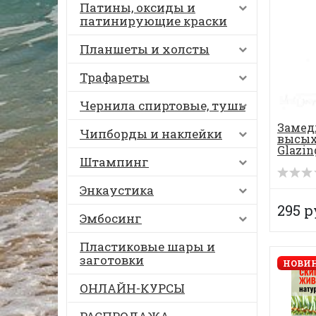
Патины, оксиды и
патинирующие краски
Планшеты и холсты
Трафареты
Чернила спиртовые, тушь
Замед
Чипборды и наклейки
высых
Glazi
Штампинг
Энкаустика
295 р
Эмбосинг
Пластиковые шары и
заготовки
НОВИН
ОНЛАЙН-КУРСЫ