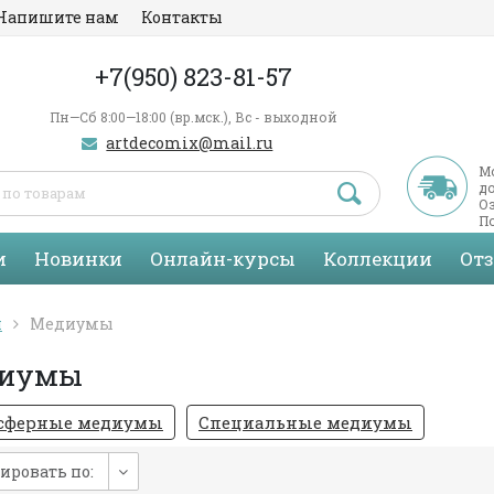
Напишите нам
Контакты
+7(950) 823-81-57
Пн—Сб 8:00—18:00 (вр.мск.), Вс - выходной
artdecomix@mail.ru
М
д
Оз
По
С
и
Новинки
Онлайн-курсы
Коллекции
От
я
Медиумы
иумы
сферные медиумы
Специальные медиумы
ировать по: