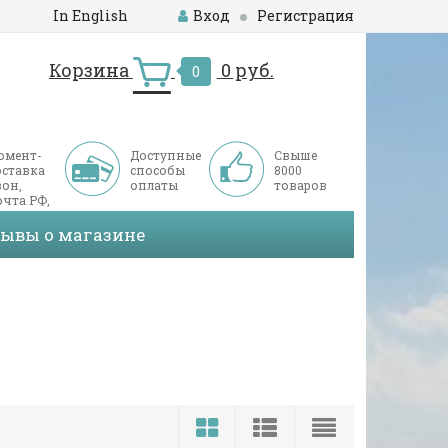
In English
Вход
Регистрация
Корзина
0 руб.
0
омент-
Доступные
Свыше
оставка
способы
8000
он,
оплаты
товаров
чта РФ,
ДЭК
зывы о магазине