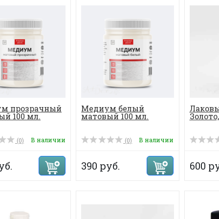
м прозрачный
Медиум белый
Лаковы
ый 100 мл.
матовый 100 мл.
Золото,
В наличии
В наличии
(0)
(0)
уб.
390 руб.
600 ру