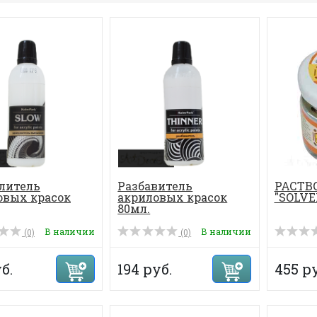
литель
Разбавитель
РАСТВ
овых красок
акриловых красок
"SOLVE
80мл.
В наличии
В наличии
(0)
(0)
б.
194 руб.
455 ру