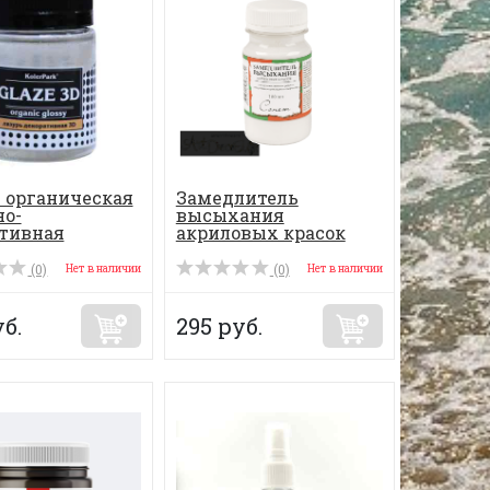
 органическая
Замедлитель
о-
высыхания
тивная
акриловых красок
SUR 3D
«Сонет», 100 мл
(0)
(0)
Нет в наличии
Нет в наличии
б.
295 руб.