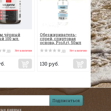
м чёрный
Обезжириватель-
й 100 мл.
спрей, спиртовая
основа, ProArt, 50мл
(0)
(0)
Нет в наличии
Нет в наличии
б.
130 руб.
Подписаться
ных данных