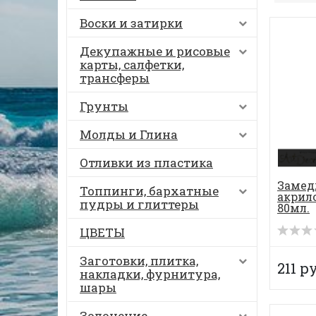
Воски и затирки
Декупажные и рисовые
карты, салфетки,
трансферы
Грунты
Молды и Глина
Отливки из пластика
Замед
Топпинги, бархатные
акрил
пудры и глиттеры
80мл.
ЦВЕТЫ
Заготовки, плитка,
211 ру
накладки, фурнитура,
шары
Золочение