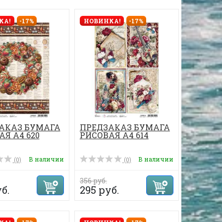
КА!
-17%
НОВИНКА!
-17%
АКАЗ БУМАГА
ПРЕДЗАКАЗ БУМАГА
Я А4 620
РИСОВАЯ А4 614
В наличии
В наличии
(0)
(0)
356 руб.
б.
295 руб.