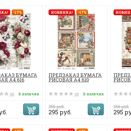
КА!
-17%
НОВИНКА!
-17%
НОВИН
ЗАКАЗ БУМАГА
ПРЕДЗАКАЗ БУМАГА
ПРЕДЗ
АЯ А4 616
РИСОВАЯ А4 610
РИСОВА
В наличии
В наличии
(0)
(0)
356 руб.
356 руб.
уб.
295 руб.
295 ру