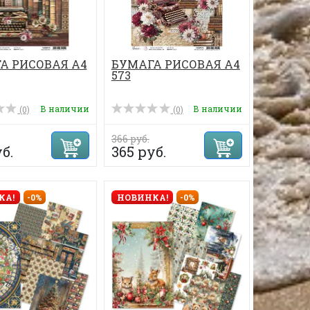
А РИСОВАЯ А4
БУМАГА РИСОВАЯ А4
573
В наличии
В наличии
(0)
(0)
366 руб.
б.
365 руб.
КА!
-0%
НОВИНКА!
-0%