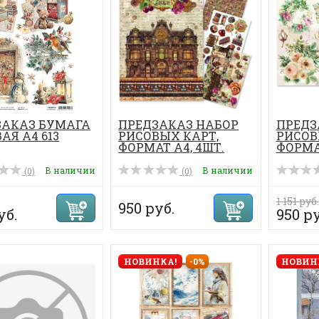
ЗАКАЗ БУМАГА
ПРЕДЗАКАЗ НАБОР
ПРЕДЗ
АЯ А4 613
РИСОВЫХ КАРТ,
РИСОВ
ФОРМАТ А4, 4ШТ.
ФОРМАТ
В наличии
В наличии
(0)
(0)
1 151 руб.
950 руб.
уб.
950 ру
НОВИНКА!
-0%
НОВИН