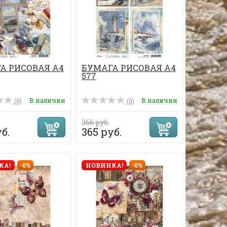
А РИСОВАЯ А4
БУМАГА РИСОВАЯ А4
577
В наличии
В наличии
(0)
(0)
366 руб.
б.
365 руб.
КА!
-0%
НОВИНКА!
-0%