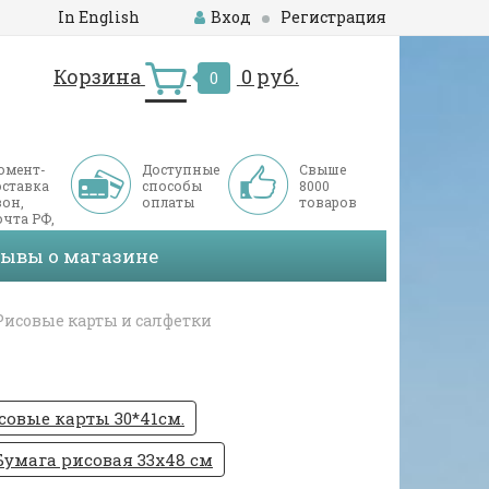
In English
Вход
Регистрация
Корзина
0 руб.
0
омент-
Доступные
Свыше
оставка
способы
8000
он,
оплаты
товаров
чта РФ,
ДЭК
зывы о магазине
Рисовые карты и салфетки
совые карты 30*41см.
Бумага рисовая 33х48 см