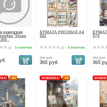
а каменная
БУМАГА РИСОВАЯ А4
БУМАГ
еребро "Stone
582
579
300...
В наличии
В наличии
(0)
(0)
366 руб.
366 руб.
уб.
365 руб.
365 ру
КА!
-0%
НОВИНКА!
-0%
НОВИН