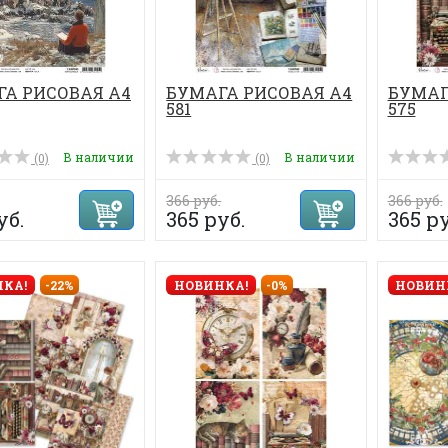
А РИСОВАЯ А4
БУМАГА РИСОВАЯ А4
БУМАГ
581
575
В наличии
В наличии
(0)
(0)
366 руб.
366 руб.
уб.
365 руб.
365 ру
КА!
-22%
НОВИНКА!
-0%
НОВИН