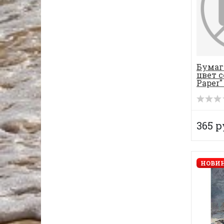
Бумаг
цвет с
Paper" 
365 р
НОВИН