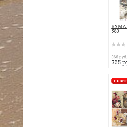
БУМАГ
580
366 руб.
365 р
НОВИН