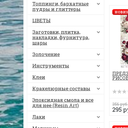
Топпинги, бархатные
пудры и глиттеры
НОВИН
ЦВЕТЫ
Заготовки, плитка,
накладки, фурнитура,
шары
Золочение
Инструменты
ПРЕД
Клеи
РИСОВ
Кракелюрные составы
Эпоксидная смола и все
356 руб.
для нее (Resin Art)
295 р
Лаки