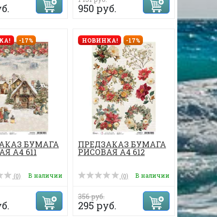
б.
950 руб.
КА!
-17%
НОВИНКА!
-17%
АКАЗ БУМАГА
ПРЕДЗАКАЗ БУМАГА
Я А4 611
РИСОВАЯ А4 612
В наличии
В наличии
(0)
(0)
356 руб.
б.
295 руб.