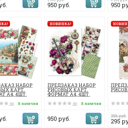
уб.
950 руб.
950 ру
КА!
НОВИНКА!
НОВИН
ЗАКАЗ НАБОР
ПРЕДЗАКАЗ НАБОР
ПРЕДЗ
ЫХ КАРТ,
РИСОВЫХ КАРТ,
РИСОВА
Т А4, 4ШТ.
ФОРМАТ А4, 4ШТ.
В наличии
В наличии
(0)
(0)
356 руб.
уб.
950 руб.
295 ру