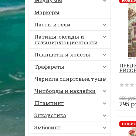
Медиумы
НОВИН
Маркеры
Пасты и гели
Патины, оксиды и
патинирующие краски
Планшеты и холсты
ПРЕД
Трафареты
РИСОВ
Чернила спиртовые, тушь
Чипборды и наклейки
356 руб.
Штампинг
295 р
Энкаустика
НОВИН
Эмбосинг