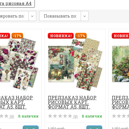
га рисовая А4
ировать по:
Показывать по:
КА!
-17%
НОВИНКА!
-17%
НОВИН
ЗАКАЗ НАБОР
ПРЕДЗАКАЗ НАБОР
ПРЕДЗ
ЫХ КАРТ,
РИСОВЫХ КАРТ,
РИСОВ
Т А5, 8ШТ.
ФОРМАТ А5, 8ШТ.
ФОРМАТ
В наличии
В наличии
(0)
(0)
.
1 151 руб.
1 151 руб.