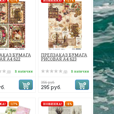
КА!
-17%
НОВИНКА!
-17%
АКАЗ БУМАГА
ПРЕДЗАКАЗ БУМАГА
Я А4 622
РИСОВАЯ А4 623
В наличии
В наличии
(0)
(0)
356 руб.
б.
295 руб.
КА!
-17%
НОВИНКА!
-6%