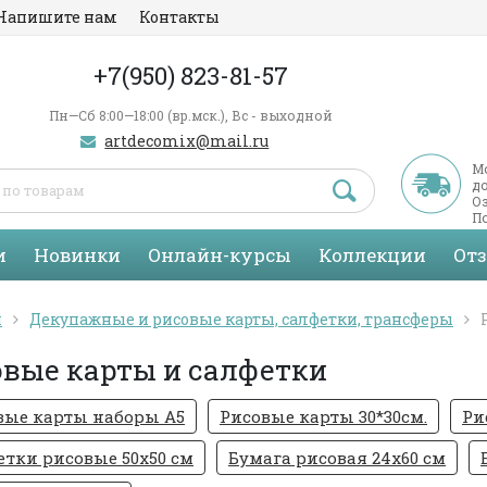
Напишите нам
Контакты
+7(950) 823-81-57
Пн—Сб 8:00—18:00 (вр.мск.), Вс - выходной
artdecomix@mail.ru
М
д
Оз
По
С
и
Новинки
Онлайн-курсы
Коллекции
От
я
Декупажные и рисовые карты, салфетки, трансферы
овые карты и салфетки
вые карты наборы А5
Рисовые карты 30*30см.
Ри
етки рисовые 50х50 см
Бумага рисовая 24х60 см