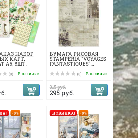
АКАЗ НАБОР
БУМАГА РИСОВАЯ
ЫХ КАРТ,
STAMPERIA "VOYAGES
 А5, 8ШТ.
FANTASTIQUES"...
В наличии
В наличии
(0)
(0)
315 руб.
б.
295 руб.
КА!
-0%
НОВИНКА!
-0%