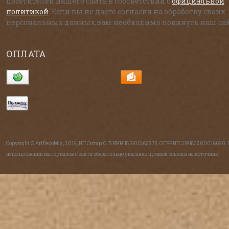
посетителей нашего сайта в соответствии с
официальной
политикой
. Если вы не даете согласия на обработку своих
персональных данных,вам необходимо покинуть наш сай
ОПЛАТА
Copyright © ArtDecoMix, 2019, ИП Ситар О.В ИНН 181901262575, ОГРНИП 319183200016690.
использовании материалов с сайта обязательно указание прямой ссылки на источник.