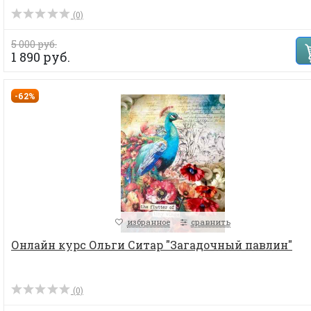
(0)
5 000 руб.
1 890 руб.
-62%
избранное
сравнить
Онлайн курс Ольги Ситар "Загадочный павлин"
(0)