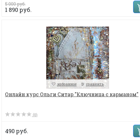
5 000 руб.
1 890 руб.
избранное
сравнить
Онлайн курс Ольги Ситар "Ключница с карманом"
(0)
490 руб.