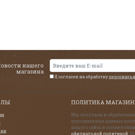
новости нашего
магазина
Я согласен на обработку
персональ
ЕЛЫ
ПОЛИТИКА МАГАЗИН
ая
Мы получаем и обрабатыва
персональные данные посе
и
нашего сайта в соответствии
нки
официальной политикой
. Е