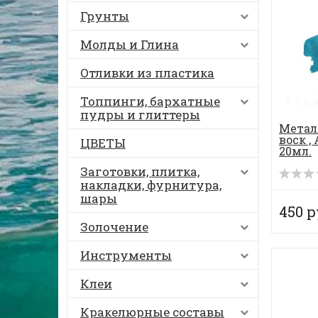
Грунты
Молды и Глина
Отливки из пластика
Топпинги, бархатные
пудры и глиттеры
Метал
воск ,
ЦВЕТЫ
20мл.
Заготовки, плитка,
накладки, фурнитура,
шары
450 р
Золочение
Инструменты
Клеи
Кракелюрные составы