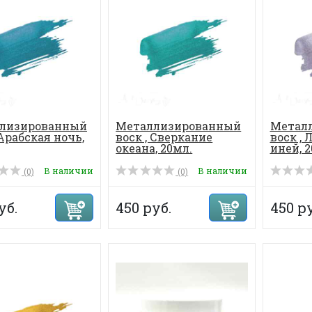
лизированный
Металлизированный
Метал
 Арабская ночь,
воск , Сверкание
воск ,
океана, 20мл.
иней, 2
В наличии
В наличии
(0)
(0)
уб.
450 руб.
450 ру