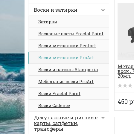
Воски и затирки
Затирки
Восковые пасты Fractal Paint
Воски-металлики Pentart
Воски-металлики ProArt
Метал
Воски и патины Stamperia
воск ,
20мл.
Мебельные воски ProArt
Воски Fractal Paint
450 р
Воски Cadence
Декупажные и рисовые
карты, салфетки,
трансферы