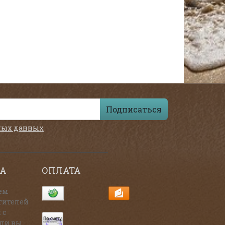
Подписаться
ных данных
А
ОПЛАТА
ем
тителей
 с
сли вы