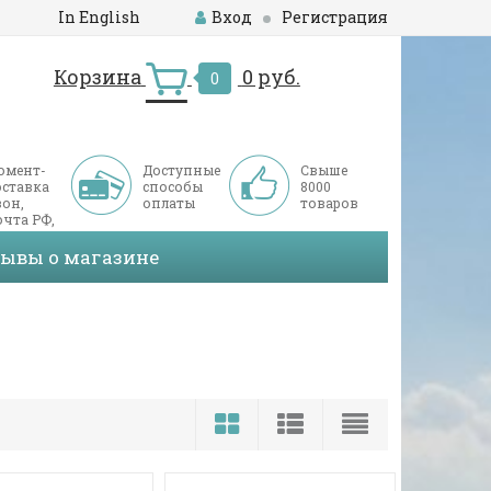
In English
Вход
Регистрация
Корзина
0 руб.
0
омент-
Доступные
Свыше
оставка
способы
8000
он,
оплаты
товаров
чта РФ,
ДЭК
зывы о магазине