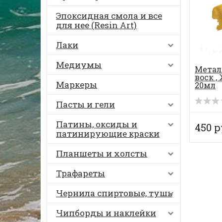
Эпоксидная смола и все
для нее (Resin Art)
Лаки
Медиумы
Метал
воск ,
Маркеры
20мл
Пасты и гели
Патины, оксиды и
450 р
патинирующие краски
Планшеты и холсты
Трафареты
Чернила спиртовые, тушь
Чипборды и наклейки