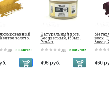
лизированный
Натуральный воск,
Метал
 Желтое золото,
Бесцветный, 150мл.,
воск ,
ProArt
блеск, 
В наличии
В наличии
(0)
(0)
уб.
495 руб.
450 ру