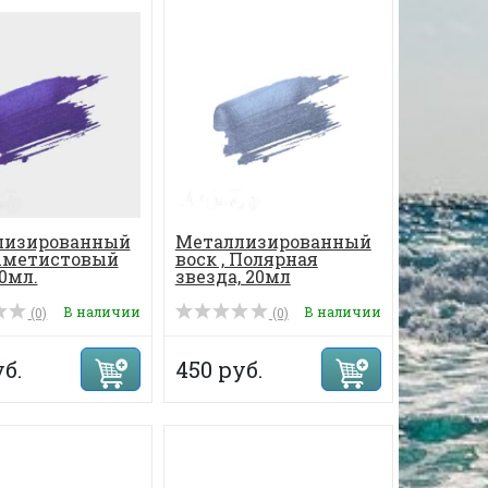
лизированный
Металлизированный
 Аметистовый
воск , Полярная
0мл.
звезда, 20мл
В наличии
В наличии
(0)
(0)
б.
450 руб.