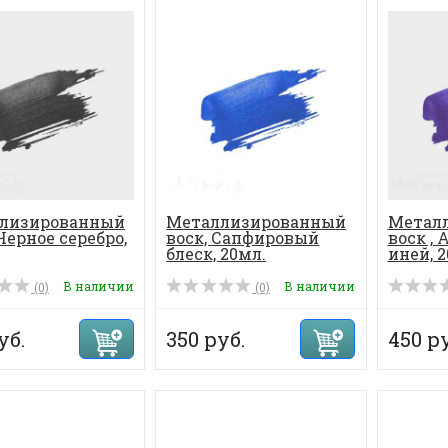
лизированный
Металлизированный
Метал
 Черное серебро,
воск, Сапфировый
воск ,
блеск, 20мл.
иней, 2
В наличии
В наличии
(0)
(0)
уб.
350 руб.
450 ру