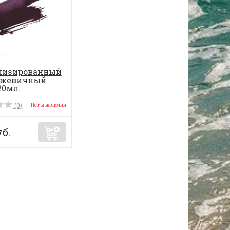
лизированный
 Ежевичный
20мл.
(0)
Нет в наличии
б.