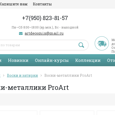
Напишите нам
Контакты
+7(950) 823-81-57
Пн—Сб 8:00—18:00 (вр.мск.), Вс - выходной
artdecomix@mail.ru
М
д
Оз
По
С
и
Новинки
Онлайн-курсы
Коллекции
От
я
Воски и затирки
Воски-металлики ProArt
ки-металлики ProArt