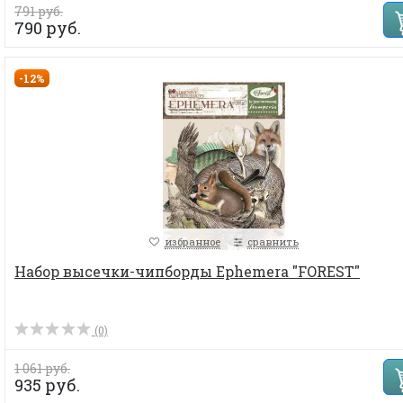
791 руб.
790 руб.
-12%
избранное
сравнить
Набор высечки-чипборды Ephemera "FOREST"
(0)
1 061 руб.
935 руб.