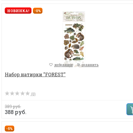
НОВИНКА!
-0%
избранное
сравнить
Набор натирки "FOREST"
(0)
389 руб.
388 руб.
-5%