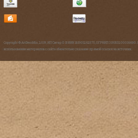
Copyright © ArtDecoMix, 2019, ИП Ситар О.В ИНН 181901262575, ОГРНИП 319183200016690.
использовании материалов с сайта обязательно указание прямой ссылки на источник.