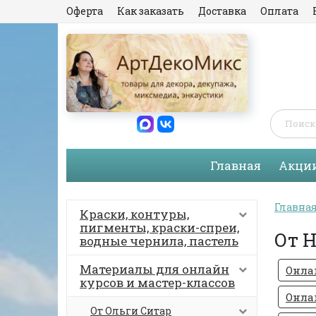
Оферта
Как заказать
Доставка
Оплата
Главная
Акци
Главна
Краски, контуры,
пигменты, краски-спреи,
От 
водные чернила, пастель
Материалы для онлайн
Онла
курсов и мастер-классов
Онла
От Ольги Ситар