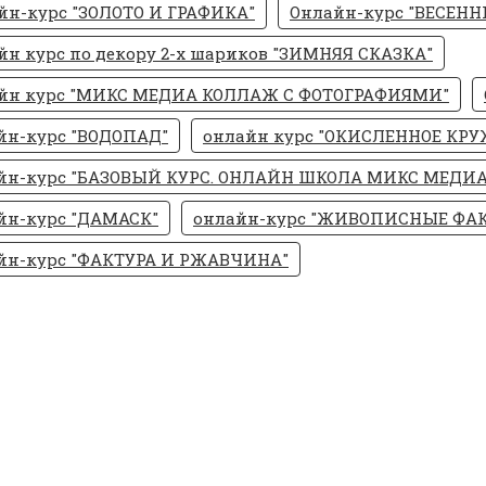
йн-курс "ЗОЛОТО И ГРАФИКА"
Онлайн-курс "ВЕСЕНН
йн курс по декору 2-х шариков "ЗИМНЯЯ СКАЗКА"
йн курс "МИКС МЕДИА КОЛЛАЖ С ФОТОГРАФИЯМИ"
йн-курс "ВОДОПАД"
онлайн курс "ОКИСЛЕННОЕ КРУ
йн-курс "БАЗОВЫЙ КУРС. ОНЛАЙН ШКОЛА МИКС МЕДИА
йн-курс "ДАМАСК"
онлайн-курс "ЖИВОПИСНЫЕ ФА
йн-курс "ФАКТУРА И РЖАВЧИНА"