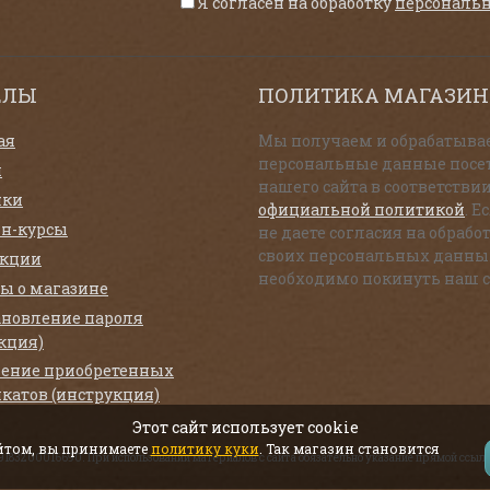
Я согласен на обработку
персональ
ЕЛЫ
ПОЛИТИКА МАГАЗИН
ая
Мы получаем и обрабатыва
персональные данные посе
и
нашего сайта в соответствии
нки
официальной политикой
. Е
н-курсы
не даете согласия на обрабо
своих персональных данны
екции
необходимо покинуть наш с
ы о магазине
ановление пароля
кция)
ение приобретенных
катов (инструкция)
Этот сайт использует cookie
айтом, вы принимаете
политику куки
. Так магазин становится
319183200016690. При использовании материалов с сайта обязательно указание прямой ссылк