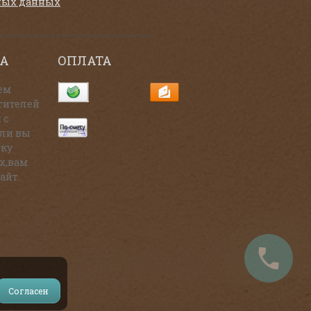
ных данных
А
ОПЛАТА
ем
тителей
 с
сли вы
тку
х,вам
айт.
Согласен
и на источник.