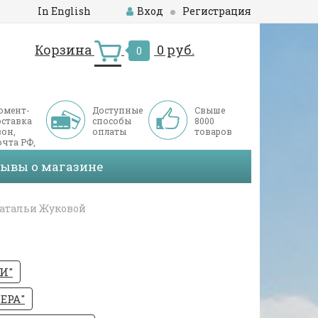
In English
Вход
Регистрация
Корзина
0 руб.
0
омент-
Доступные
Свыше
оставка
способы
8000
он,
оплаты
товаров
чта РФ,
ДЭК
зывы о магазине
Натальи Жуковой
И"
ЕРА"