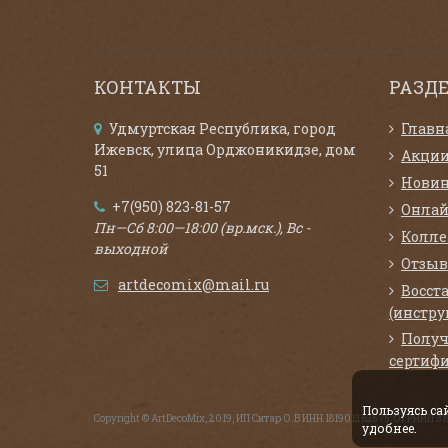
КОНТАКТЫ
РАЗД
Удмуртская Республика, город
Главн
Ижевск, улица Орджоникидзе, дом
Акци
51
Нови
+7(950) 823-81-57
Онлай
Пн—Сб 8:00—18:00 (вр.мск.), Вс -
Колл
выходной
Отзыв
artdecomix@mail.ru
Восст
(инстру
Получ
сертифи
Пользуясь с
Copyright © ArtDecoMix, 2019, ИП Ситар О.В ИНН 181901262575, ОГРНИП 
удобнее.