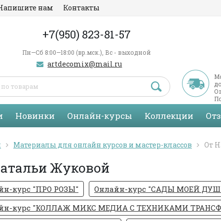
Напишите нам
Контакты
+7(950) 823-81-57
Пн—Сб 8:00—18:00 (вр.мск.), Вс - выходной
artdecomix@mail.ru
М
д
Оз
По
С
и
Новинки
Онлайн-курсы
Коллекции
От
я
Материалы для онлайн курсов и мастер-классов
От 
Натальи Жуковой
йн-курс "ПРО РОЗЫ"
Онлайн-курс "САДЫ МОЕЙ ДУШ
йн-курс "КОЛЛАЖ МИКС МЕДИА С ТЕХНИКАМИ ТРАНСФ