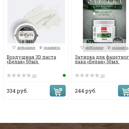
избранное
сравнить
избранное
сравнить
Воздушная 3D паста
Затирка для фацетног
«Белая» 50мл.
лака «Белая» 30мл.
(0)
(0)
334 руб.
244 руб.