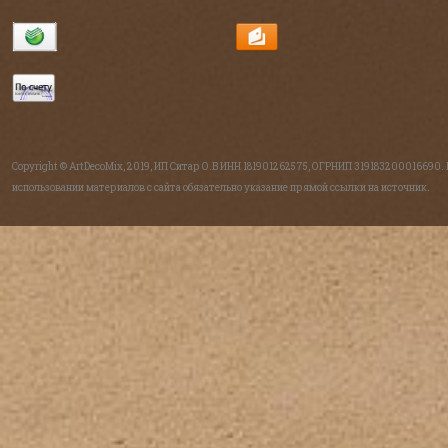
Copyright © ArtDecoMix, 2019, ИП Ситар О.В ИНН 181901262575, ОГРНИП 319183200016690.
использовании материалов с сайта обязательно указание прямой ссылки на источник.