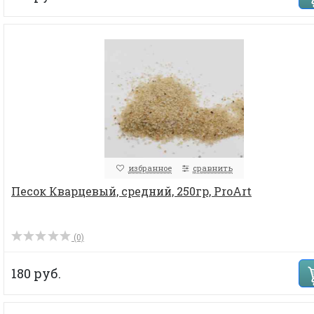
избранное
сравнить
Песок Кварцевый, средний, 250гр, ProArt
(0)
180 руб.