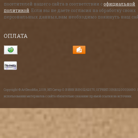
посетителей нашего сайта в соответствии с
официальной
политикой
. Если вы не даете согласия на обработку своих
персональных данных,вам необходимо покинуть наш сай
ОПЛАТА
Copyright © ArtDecoMix, 2019, ИП Ситар О.В ИНН 181901262575, ОГРНИП 319183200016690.
использовании материалов с сайта обязательно указание прямой ссылки на источник.