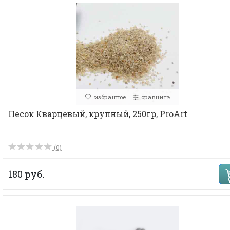
избранное
сравнить
Песок Кварцевый, крупный, 250гр, ProArt
(0)
180 руб.