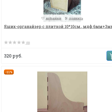
избранное
сравнить
Ящик-органайзер с плиткой 10*10см., мдф 6мм+3м
(0)
320 руб.
-11%