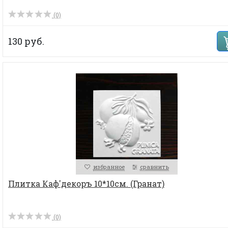
(0)
130 руб.
избранное
сравнить
Плитка Каф'декоръ 10*10см. (Гранат)
(0)