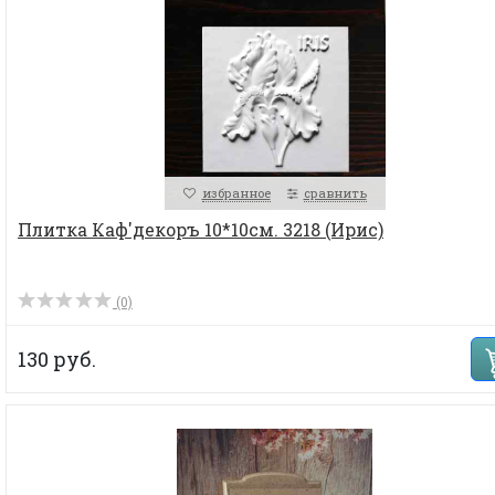
избранное
сравнить
Плитка Каф'декоръ 10*10см. 3218 (Ирис)
(0)
130 руб.