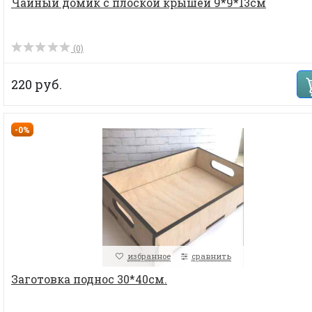
Чайный домик с плоской крышей 9*9*13см
(0)
220 руб.
-0%
избранное
сравнить
Заготовка поднос 30*40см.