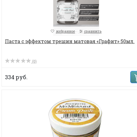
избранное
сравнить
Паста с эффектом трещин матовая «Графит» 50мл.
(0)
334 руб.