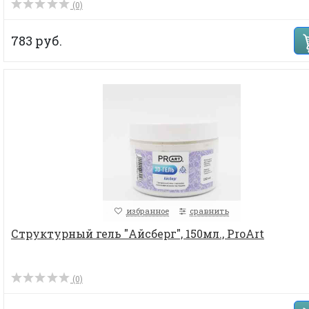
(0)
783 руб.
избранное
сравнить
Структурный гель "Айсберг", 150мл., ProArt
(0)