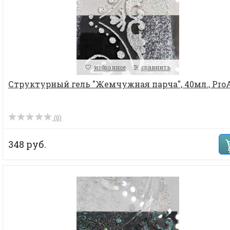
избранное
сравнить
Структурный гель "Жемчужная парча", 40мл., ProA.
(0)
348 руб.