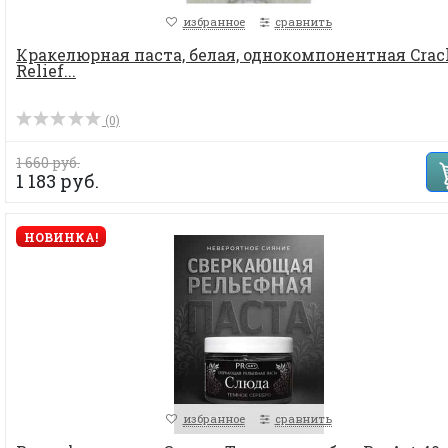
избранное
сравнить
Кракелюрная паста, белая, однокомпонентная Crac
Relief...
(0)
1 660 руб.
1 183 руб.
НОВИНКА!
избранное
сравнить