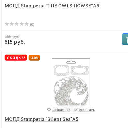
МОЛД Stamperia "THE OWLS HOWSE"А5
(0)
655 руб.
615 руб.
СКИДКА!
-40%
избранное
сравнить
МОЛД Stamperia "Silent Sea"А5