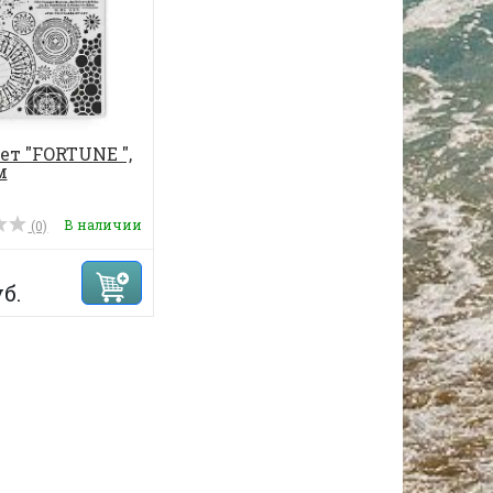
ет "FORTUNE ",
м
В наличии
(0)
б.