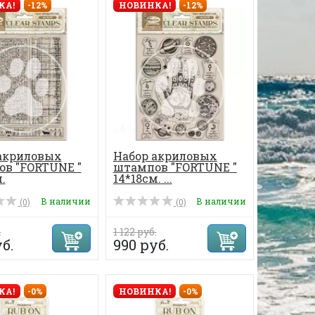
КА!
-12%
НОВИНКА!
-12%
акриловых
Набор акриловых
в "FORTUNE "
штампов "FORTUNE "
.
14*18см. ...
В наличии
В наличии
(0)
(0)
.
1 122 руб.
б.
990 руб.
КА!
-0%
НОВИНКА!
-0%