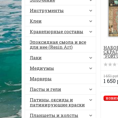
Инструменты
Клеи
Кракелюрные составы
Эпоксидная смола и все
для нее (Resin Art)
НАБО
СКРА
"FORTU
Лаки
Медиумы
1 651 ру
Маркеры
1 650
Пасты и гели
НОВИН
Патины, оксиды и
патинирующие краски
Планшеты и холсты