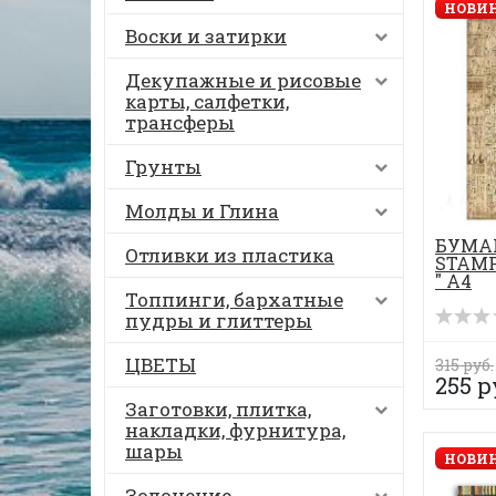
НОВИН
Воски и затирки
Декупажные и рисовые
карты, салфетки,
трансферы
Грунты
Молды и Глина
БУМА
Отливки из пластика
STAMP
" А4
Топпинги, бархатные
пудры и глиттеры
ЦВЕТЫ
315 руб.
255 р
Заготовки, плитка,
накладки, фурнитура,
шары
НОВИН
Золочение