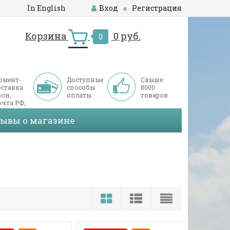
In English
Вход
Регистрация
Корзина
0 руб.
0
омент-
Доступные
Свыше
оставка
способы
8000
он,
оплаты
товаров
чта РФ,
ДЭК
зывы о магазине