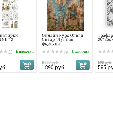
 натирки
Онлайн курс Ольги
Трафар
NE " 2
Ситар "Лунная
20*25с
фортуна"
В наличии
В наличии
(0)
(0)
5 000 руб.
695 руб.
уб.
1 890 руб.
585 ру