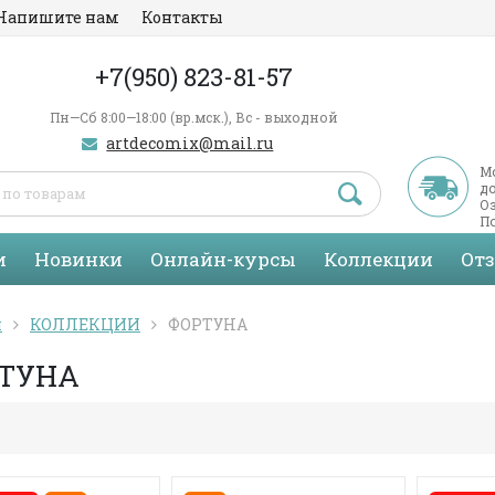
Напишите нам
Контакты
+7(950) 823-81-57
Пн—Сб 8:00—18:00 (вр.мск.), Вс - выходной
artdecomix@mail.ru
М
д
Оз
По
С
и
Новинки
Онлайн-курсы
Коллекции
От
я
КОЛЛЕКЦИИ
ФОРТУНА
ТУНА