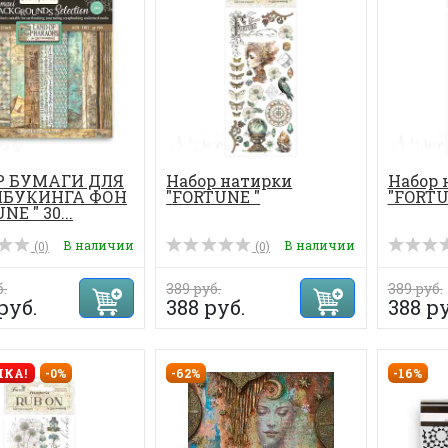
Р БУМАГИ ДЛЯ
Набор натирки
Набор 
ПБУКИНГА ФОН
"FORTUNE "
"FORTU
NE " 30...
В наличии
В наличии
(0)
(0)
б.
389 руб.
389 руб.
 руб.
388 руб.
388 ру
КА!
-0%
-62%
-16%