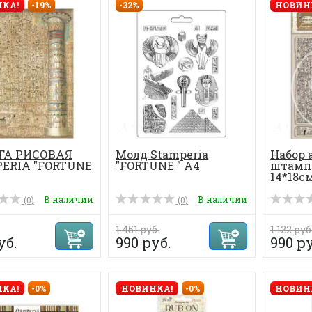
КА!
-19%
-32%
НОВИН
ГА РИСОВАЯ
Молд Stamperia
Набор 
ERIA "FORTUNE
"FORTUNE " А4
штампо
14*18см
В наличии
В наличии
(0)
(0)
1 451 руб.
1 122 руб
уб.
990 руб.
990 ру
КА!
-0%
НОВИНКА!
-0%
НОВИН