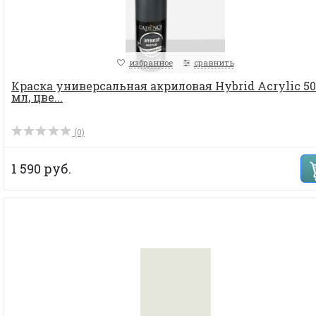
избранное
сравнить
Краска универсальная акриловая Hybrid Acrylic 50
мл, цве...
(0)
1 590 руб.