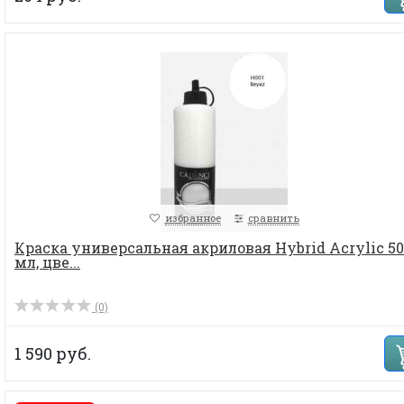
избранное
сравнить
Краска универсальная акриловая Hybrid Acrylic 50
мл, цве...
(0)
1 590 руб.