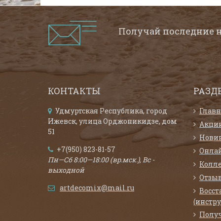
Получай последние 
КОНТАКТЫ
РАЗД
Удмуртская Республика, город
Главн
Ижевск, улица Орджоникидзе, дом
Акци
51
Нови
+7(950) 823-81-57
Онла
Пн—Сб 8:00—18:00 (вр.мск.), Вс -
Колл
выходной
Отзыв
artdecomix@mail.ru
Восст
(инстр
Полу