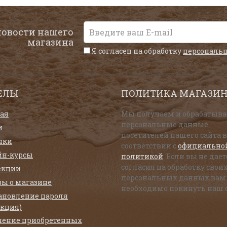
новости нашего
магазина
Я согласен на обработку
персональ
ЕЛЫ
ПОЛИТИКА МАГАЗИ
ая
Мы получаем и обрабатыв
персональные данные
и
посетителей нашего сайта в
нки
соответствии с
официально
йн-курсы
политикой
. Если вы не дает
согласия на обработку свои
екции
персональных данных,вам
ы о магазине
необходимо покинуть наш с
ановление пароля
укция)
чение приобретенных