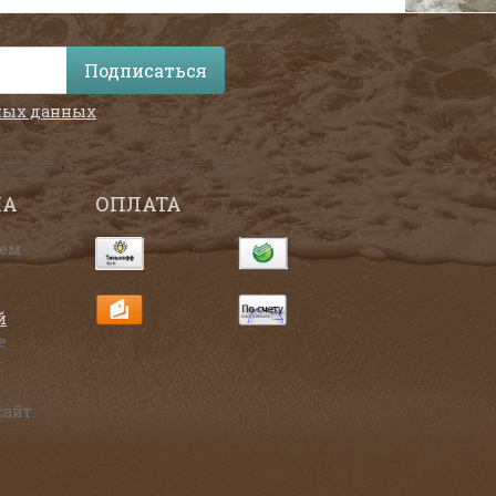
Подписаться
ных данных
НА
ОПЛАТА
аем
й
е
х
айт.