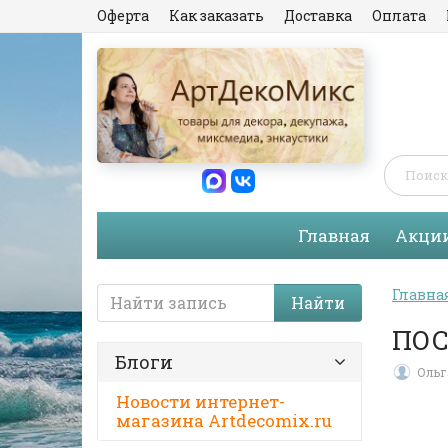
Оферта
Как заказать
Доставка
Оплата
Главная
Акци
Главна
Найти
ПОС
Блоги
Ольг
Новости интернет-
магазина Artdecomix.ru