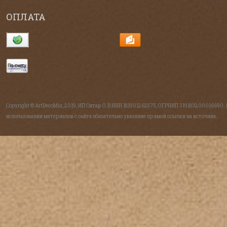
ОПЛАТА
Copyright © ArtDecoMix, 2019, ИП Ситар О.В ИНН 181901262575, ОГРНИП 319183200016690.
использовании материалов с сайта обязательно указание прямой ссылки на источник.