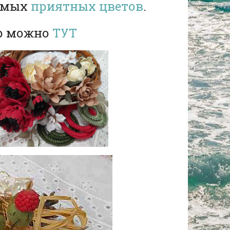
самых
приятных цветов
.
ор можно
ТУТ