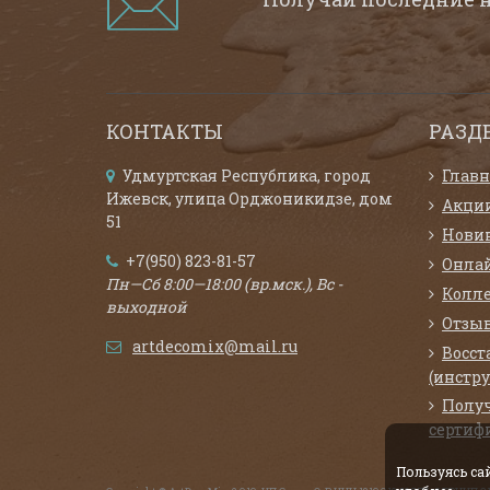
КОНТАКТЫ
РАЗД
Удмуртская Республика, город
Главн
Ижевск, улица Орджоникидзе, дом
Акци
51
Нови
+7(950) 823-81-57
Онла
Пн—Сб 8:00—18:00 (вр.мск.), Вс -
Колл
выходной
Отзыв
artdecomix@mail.ru
Восст
(инстр
Полу
сертиф
Пользуясь с