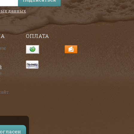
ных данных
НА
ОПЛАТА
аем
й
е
х
айт.
огласен