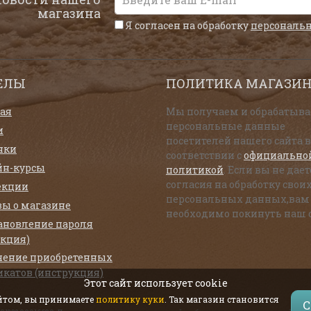
магазина
Я согласен на обработку
персональ
ЕЛЫ
ПОЛИТИКА МАГАЗИ
ая
Мы получаем и обрабатыв
персональные данные
и
посетителей нашего сайта в
нки
соответствии с
официально
йн-курсы
политикой
. Если вы не дает
согласия на обработку свои
екции
персональных данных,вам
ы о магазине
необходимо покинуть наш с
ановление пароля
укция)
чение приобретенных
икатов (инструкция)
Этот сайт использует cookie
айтом, вы принимаете
политику куки
. Так магазин становится
С