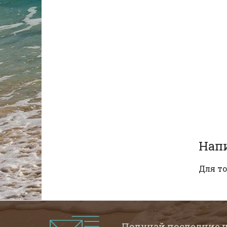
Нап
Для то
Получай последние 