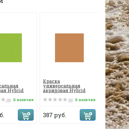
и
Краска
Краска
сальная
универсальная
универса
ая Hybrid
акриловая Hybrid
акриловая
70 мл, цвет...
Acrylic 70 мл, цвет...
Acrylic 70
В наличии
В наличии
(0)
(0)
б.
387 руб.
387 руб.