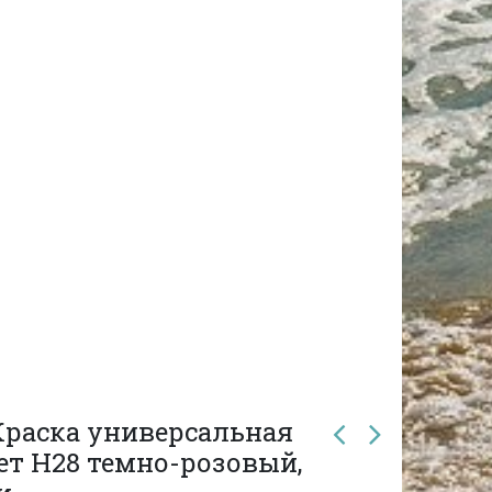
Краска универсальная
вет H28 темно-розовый,