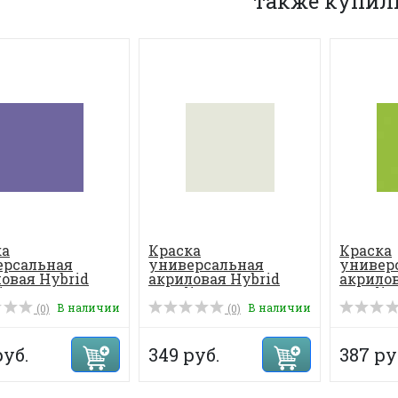
также купил
ка
Краска
Краска
ерсальная
универсальная
универ
овая Hybrid
акриловая Hybrid
акрилов
c 70 мл, цвет...
Acrylic 70 мл, цвет...
Acrylic 
В наличии
В наличии
(0)
(0)
руб.
349 руб.
387 ру