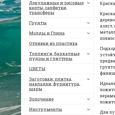
Декупажные и рисовые
Краска
карты, салфетки,
трансферы
Краска
дерево
Грунты
холст,
металл
Молды и Глина
полиэс
Отливки из пластика
Подход
Топпинги, бархатные
устойч
пудры и глиттеры
предва
грунто
ЦВЕТЫ
финиш
Заготовки, плитка,
Идеаль
накладки, фурнитура,
шары
ложитс
керами
Золочение
ложитс
Инструменты
Для лу