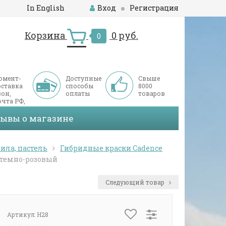
In English
Вход
Регистрация
Корзина
0 руб.
0
омент-
Доступные
Свыше
оставка
способы
8000
он,
оплаты
товаров
чта РФ,
ДЭК
зывы о магазине
ила, пастель
Гибридные краски Cadence
8 темно-розовый
Следующий товар
Артикул:
H28