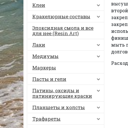
высуши
Клеи
второй
Кракелюрные составы
закреп
закреп
Эпоксидная смола и все
исполь
для нее (Resin Art)
финишн
Лаки
мыть п
долгов
Медиумы
Расход:
Маркеры
Пасты и гели
Патины, оксиды и
патинирующие краски
Планшеты и холсты
Трафареты