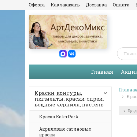
Оферта
Как заказать
Доставка
Оплата
Главная
Акци
Главна
Краски, контуры,
Крас
пигменты, краски-спреи,
водные чернила, пастель
Пред
Краска KolerPark
Акриловые сатиновые
краски