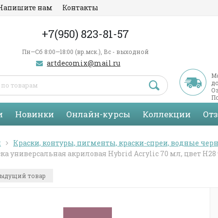
Напишите нам
Контакты
+7(950) 823-81-57
Пн—Сб 8:00—18:00 (вр.мск.), Вс - выходной
artdecomix@mail.ru
М
д
Оз
По
С
и
Новинки
Онлайн-курсы
Коллекции
От
я
Краски, контуры, пигменты, краски-спреи, водные черн
ка универсальная акриловая Hybrid Acrylic 70 мл, цвет H2
ыдущий товар