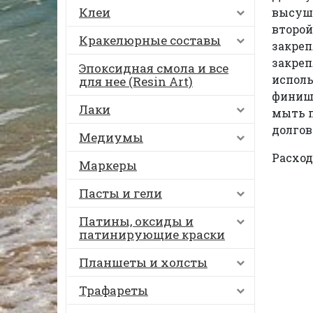
Клеи
высуши
второй
Кракелюрные составы
закреп
закреп
Эпоксидная смола и все
исполь
для нее (Resin Art)
финишн
Лаки
мыть п
долгов
Медиумы
Расход:
Маркеры
Пасты и гели
Патины, оксиды и
патинирующие краски
Планшеты и холсты
Трафареты