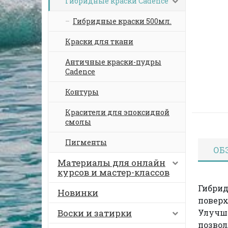
Гибридные краски Cadence
Гибридные краски 500мл.
Краски для ткани
Античные краски-пудры
Cadence
Контуры
Красители для эпоксидной
смолы
Пигменты
ОБ
Материалы для онлайн
курсов и мастер-классов
Гибрид
Новинки
поверх
Воски и затирки
Улучше
позвол