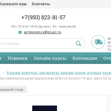
Напишите нам
Контакты
+7(950) 823-81-57
Пн—Сб 8:00—18:00 (вр.мск.), Вс - выходной
artdecomix@mail.ru
М
д
Оз
По
С
и
Новинки
Онлайн-курсы
Коллекции
От
я
Краски, контуры, пигменты, краски-спреи, водные черн
ка универсальная акриловая Hybrid Acrylic 70 мл, цвет 62 
ыдущий товар