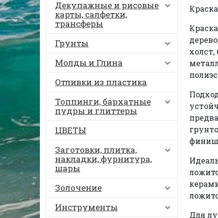
Декупажные и рисовые
Краска
карты, салфетки,
трансферы
Краска
дерево
Грунты
холст,
Молды и Глина
металл
полиэс
Отливки из пластика
Подход
Топпинги, бархатные
устойч
пудры и глиттеры
предва
грунто
ЦВЕТЫ
финиш
Заготовки, плитка,
накладки, фурнитура,
Идеаль
шары
ложитс
керами
Золочение
ложитс
Инструменты
Для лу