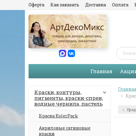
Оферта
Как заказать
Доставка
Оплата
Главная
Акци
Главна
Краски, контуры,
Крас
пигменты, краски-спреи,
водные чернила, пастель
Пред
Краска KolerPark
Акриловые сатиновые
краски