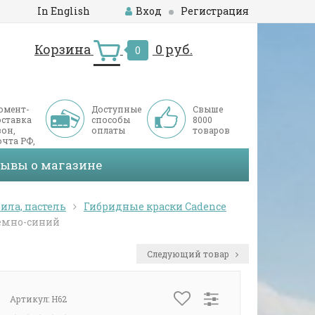
In English
Вход
Регистрация
Корзина
0 руб.
0
омент-
Доступные
Свыше
оставка
способы
8000
он,
оплаты
товаров
чта РФ,
ДЭК
зывы о магазине
ила, пастель
Гибридные краски Cadence
темно-синий
Следующий товар
Артикул:
H62