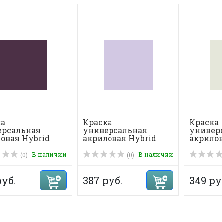
ка
Краска
Краска
ерсальная
универсальная
универ
овая Hybrid
акриловая Hybrid
акрилов
c 70 мл, цвет...
Acrylic 70 мл, цвет...
Acrylic 
В наличии
В наличии
(0)
(0)
руб.
387 руб.
349 ру