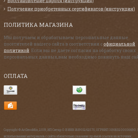
Восстановление пароля (инструкция)
Получение приобретенных сертификатов (инструкция)
ПОЛИТИКА МАГАЗИНА
Мы получаем и обрабатываем персональные данные
посетителей нашего сайта в соответствии с
официальной
политикой
. Если вы не даете согласия на обработку своих
персональных данных,вам необходимо покинуть наш сай
ОПЛАТА
Copyright © ArtDecoMix, 2019, ИП Ситар О.В ИНН 181901262575, ОГРНИП 319183200016690.
использовании материалов с сайта обязательно указание прямой ссылки на источник.