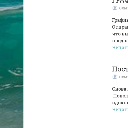
ГРА
Ольг
График
Отправ
что вы
продо
Читат
Пос
Ольг
Снова 
Попол
вдохн
Читат