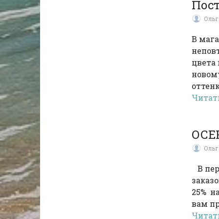
Пос
Ольг
В мага
неповт
цвета 
новому
оттенко
Читат
ОСЕ
Ольг
В пери
заказо
25% на
вам п
Читат