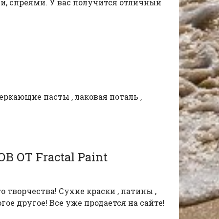
ми, спреями. У вас получится отличный
ркающие пасты , лаковая поталь ,
Т Fractal Paint
творчества! Сухие краски , патины ,
огое другое! Все уже продается на сайте!