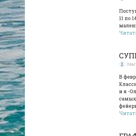
Поступ
11 по 
мален
Читат
СУП
Ольг
В фев
Классн
и я -О
самых
фейерв
Читат