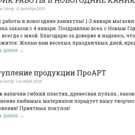
ФИК РАБОТЫ В НОВОГОДНИЕ КАНИ
а Ситар
31 декабря 2025
 работы в новогодние каникулы! 1-3 января магазин
ка заказов с 4 января. Поздравляю всех с Новым Годо
 всегда с мной. Благодарю за доверие и надеюсь, ч
лжится. Желаю вам веселых праздничных дней, ярки
ь далее →
тупление продукции ПроАРТ
а Ситар
1 ноября 2025
в наличии гибкий пластик, древесная пульпа , лаков
нение любимых материалов порадует вашу творчес
овения! Приятных покупок!
ь далее →