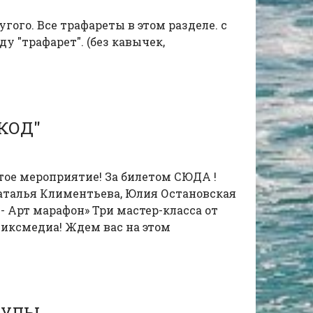
гого. Все трафареты в этом разделе. с
ду "трафарет". (без кавычек,
КОД"
тое мероприятие! За билетом СЮДА !
Наталья Климентьева, Юлия Остановская
- Арт марафон» Три мастер-класса от
иксмедиа! Ждем вас на этом