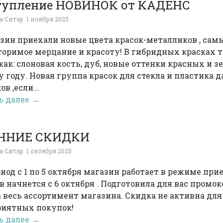
тупление НОВИНОК от КАДЕНС
а Ситар
1 ноября 2025
зин приехали новые цвета красок-металликов , сам
оримое мерцание и красоту! В гибридных красках т
как: слоновая кость, дуб, новые оттенки красных и з
 году. Новая группа красок для стекла и пластика
в ,если...
ь далее →
ННИЕ СКИДКИ
а Ситар
1 октября 2025
од с 1 по 5 октября магазин работает в режиме прие
в начнется с 6 октября . Подготовила для вас промо
 весь ассортимент магазина. Скидка не активна дл
риятных покупок!
ь далее →