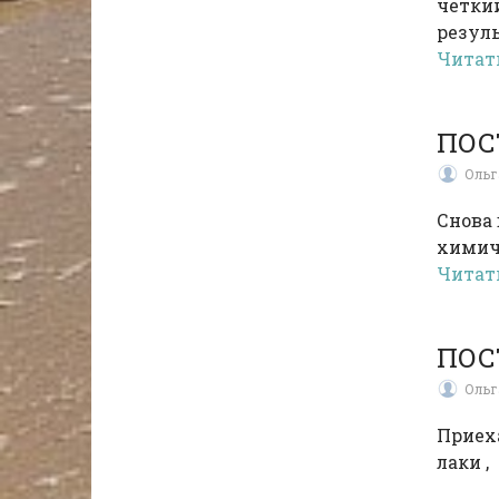
четкий
резул
Читат
ПОС
Ольг
Снова 
химич
Читат
ПОС
Ольг
Приех
лаки ,