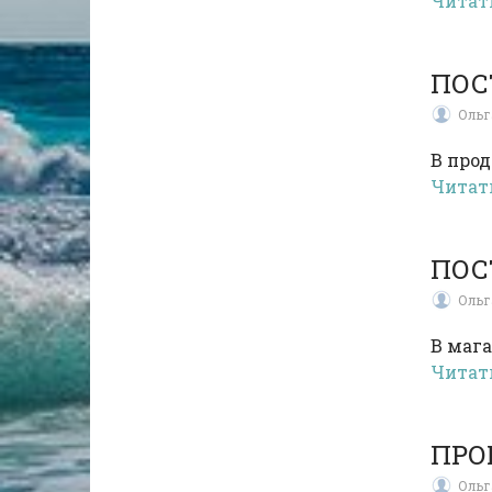
Читат
ПОС
Ольг
В про
Читат
ПОС
Ольг
В маг
Читат
ПРО
Ольг