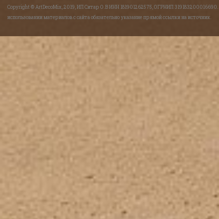
Copyright © ArtDecoMix, 2019, ИП Ситар О.В ИНН 181901262575, ОГРНИП 319183200016690
использовании материалов с сайта обязательно указание прямой ссылки на источник.