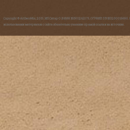
Copyright © ArtDecoMix, 2019, ИП Ситар О.В ИНН 181901262575, ОГРНИП 319183200016690.
использовании материалов с сайта обязательно указание прямой ссылки на источник.