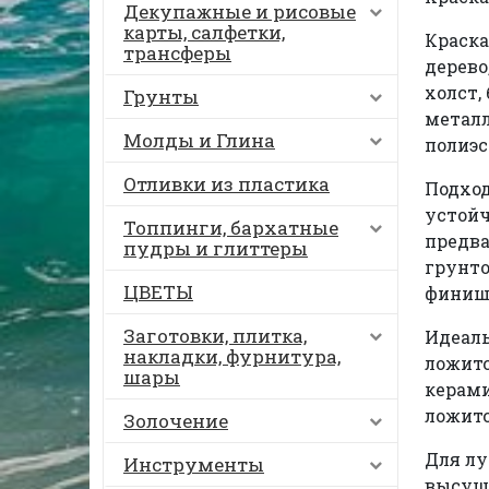
Декупажные и рисовые
карты, салфетки,
Краска
трансферы
дерево
холст,
Грунты
металл
Молды и Глина
полиэс
Отливки из пластика
Подход
устойч
Топпинги, бархатные
предва
пудры и глиттеры
грунто
ЦВЕТЫ
финиш
Заготовки, плитка,
Идеаль
накладки, фурнитура,
ложитс
шары
керами
ложитс
Золочение
Для лу
Инструменты
высуши