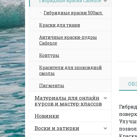
Гибридные краски Cadence
Гибридные краски 500мл.
Краски для ткани
Античные краски-пудры
Cadence
Контуры
Красители для эпоксидной
смолы
ОБ
Пигменты
Материалы для онлайн
курсов и мастер-классов
Гибрид
поверх
Новинки
Улучше
Воски и затирки
позвол
Краска