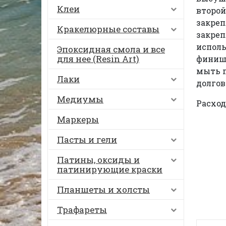
Клеи
второй
закреп
Кракелюрные составы
закреп
исполь
Эпоксидная смола и все
для нее (Resin Art)
финишн
мыть п
Лаки
долгов
Медиумы
Расход:
Маркеры
Пасты и гели
Патины, оксиды и
патинирующие краски
Планшеты и холсты
Трафареты