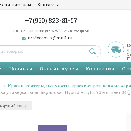
Напишите нам
Контакты
+7(950) 823-81-57
Пн—Сб 8:00—18:00 (вр.мск.), Вс - выходной
artdecomix@mail.ru
М
д
Оз
По
С
и
Новинки
Онлайн-курсы
Коллекции
От
я
Краски, контуры, пигменты, краски-спреи, водные черн
ка универсальная акриловая Hybrid Acrylic 70 мл, цвет 34
ыдущий товар