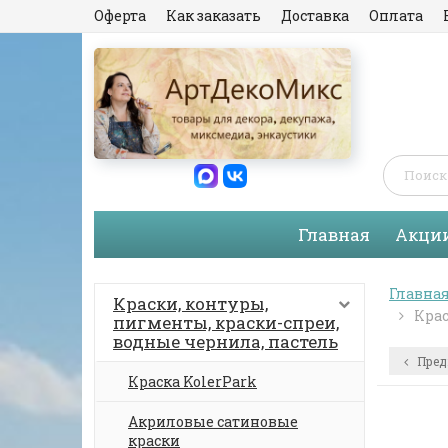
Оферта
Как заказать
Доставка
Оплата
Главная
Акци
Главна
Краски, контуры,
Крас
пигменты, краски-спреи,
водные чернила, пастель
Пред
Краска KolerPark
Акриловые сатиновые
краски