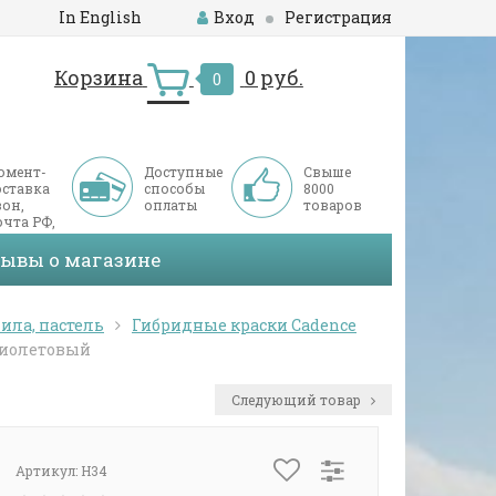
In English
Вход
Регистрация
Корзина
0 руб.
0
омент-
Доступные
Свыше
оставка
способы
8000
он,
оплаты
товаров
чта РФ,
ДЭК
зывы о магазине
ила, пастель
Гибридные краски Cadence
 фиолетовый
Следующий товар
Артикул:
H34