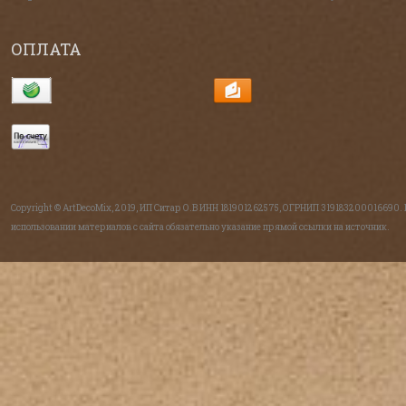
ОПЛАТА
Copyright © ArtDecoMix, 2019, ИП Ситар О.В ИНН 181901262575, ОГРНИП 319183200016690.
использовании материалов с сайта обязательно указание прямой ссылки на источник.