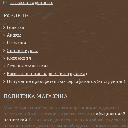
artdecomix@mail.ru
РАЗДЕЛЫ
Главная
Акции
Новинки
Онлайн-курсы
Коллекции
Отзывы о магазине
Восстановление пароля (инструкция)
Получение приобретенных сертификатов (инструкция)
ПОЛИТИКА МАГАЗИНА
Мы получаем и обрабатываем персональные данные
посетителей нашего сайта в соответствии с
официальной
политикой
. Если вы не даете согласия на обработку своих
персональных данных,вам необходимо покинуть наш сай