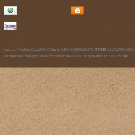
Copyright © ArtDecoMix, 2019, ИП Ситар О.В ИНН 181901262575, ОГРНИП 319183200016690.
использовании материалов с сайта обязательно указание прямой ссылки на источник.