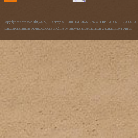
Copyright © ArtDecoMix, 2019, ИП Ситар О.В ИНН 181901262575, ОГРНИП 319183200016690.
использовании материалов с сайта обязательно указание прямой ссылки на источник.