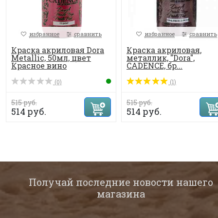
избранное
сравнить
избранное
сравнить
Краска акриловая Dora
Краска акриловая,
Metallic, 50мл, цвет
металлик, "Dora",
Красное вино
CADENCE, бр...
(0)
(1)
515 руб.
515 руб.
514 руб.
514 руб.
Получай последние новости нашего
магазина