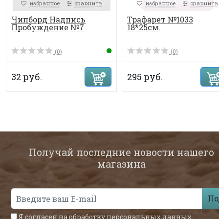
избранное
сравнить
избранное
сравнить
Чипборд Надпись
Трафарет №1033
Пробуждение №7
18*25см.
(0)
(0)
32 руб.
295 руб.
Получай последние новости нашего
магазина
По
Я согласен на обработку
персональных данных