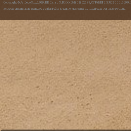
Copyright © ArtDecoMix, 2019, ИП Ситар О.В ИНН 181901262575, ОГРНИП 319183200016690.
использовании материалов с сайта обязательно указание прямой ссылки на источник.