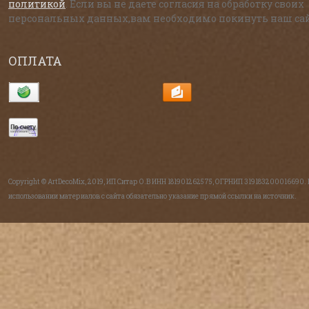
политикой
. Если вы не даете согласия на обработку своих
персональных данных,вам необходимо покинуть наш сай
ОПЛАТА
Copyright © ArtDecoMix, 2019, ИП Ситар О.В ИНН 181901262575, ОГРНИП 319183200016690.
использовании материалов с сайта обязательно указание прямой ссылки на источник.