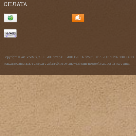
ОПЛАТА
Copyright © ArtDecoMix, 2019, ИП Ситар О.В ИНН 181901262575, ОГРНИП 319183200016690.
использовании материалов с сайта обязательно указание прямой ссылки на источник.