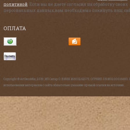
политикой
. Если вы не даете согласия на обработку своих
персональных данных,вам необходимо покинуть наш сай
ОПЛАТА
Copyright © ArtDecoMix, 2019, ИП Ситар О.В ИНН 181901262575, ОГРНИП 319183200016690.
использовании материалов с сайта обязательно указание прямой ссылки на источник.