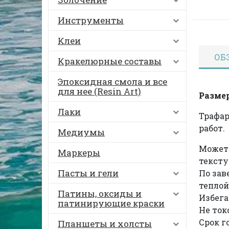
Инструменты
Клеи
ОБ
Кракелюрные составы
Эпоксидная смола и все
для нее (Resin Art)
Размер
Лаки
Трафар
работ.
Медиумы
Может 
Маркеры
текст
Пасты и гели
По за
теплой
Патины, оксиды и
Избега
патинирующие краски
Не ток
Срок г
Планшеты и холсты