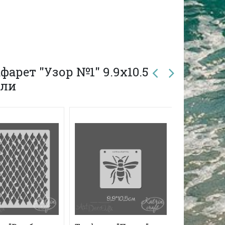
арет "Узор №1" 9.9х10.5
или
ХИТ!
-