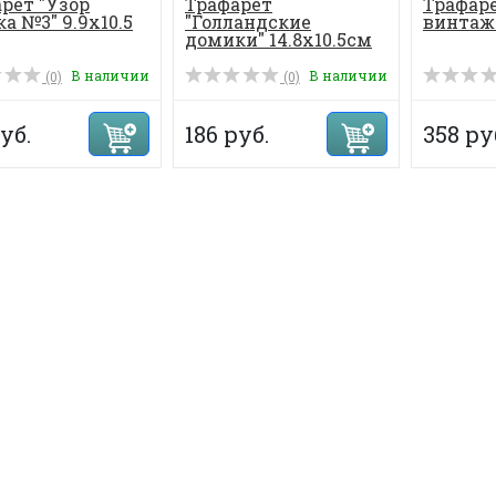
рет "Узор
Трафарет
Трафар
а №3" 9.9х10.5
"Голландские
винтаж
домики" 14.8х10.5см
В наличии
В наличии
(0)
(0)
уб.
186 руб.
358 ру