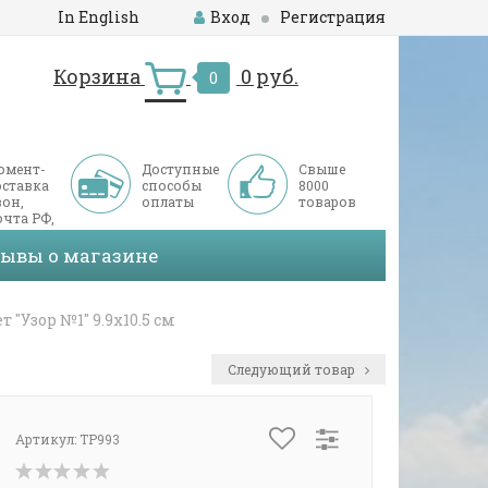
In English
Вход
Регистрация
Корзина
0 руб.
0
омент-
Доступные
Свыше
оставка
способы
8000
он,
оплаты
товаров
чта РФ,
ДЭК
зывы о магазине
т "Узор №1" 9.9х10.5 см
Следующий товар
Артикул:
TP993