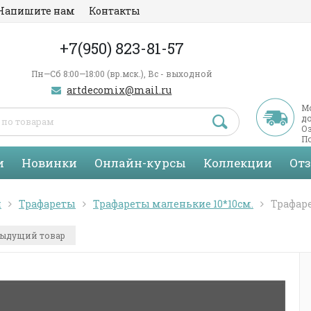
Напишите нам
Контакты
+7(950) 823-81-57
Пн—Сб 8:00—18:00 (вр.мск.), Вс - выходной
artdecomix@mail.ru
М
д
Оз
По
С
и
Новинки
Онлайн-курсы
Коллекции
От
я
Трафареты
Трафареты маленькие 10*10см.
Трафаре
ыдущий товар