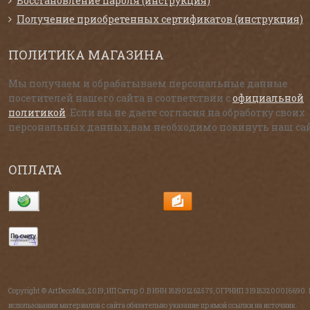
Восстановление пароля (инструкция)
Получение приобретенных сертификатов (инструкция)
ПОЛИТИКА МАГАЗИНА
Мы получаем и обрабатываем персональные данные
посетителей нашего сайта в соответствии с
официальной
политикой
. Если вы не даете согласия на обработку своих
персональных данных,вам необходимо покинуть наш сай
ОПЛАТА
Copyright © ArtDecoMix, 2019, ИП Ситар О.В ИНН 181901262575, ОГРНИП 319183200016690.
использовании материалов с сайта обязательно указание прямой ссылки на источник.