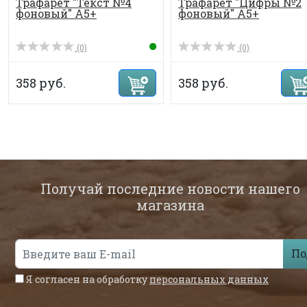
Трафарет "Текст №4
Трафарет "Цифры №2
фоновый" А5+
фоновый" А5+
(0)
(0)
358 руб.
358 руб.
Получай последние новости нашего
магазина
По
Я согласен на обработку
персональных данных